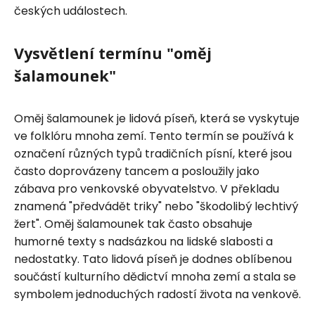
českých událostech.
Vysvětlení termínu "oměj
šalamounek"
Oměj šalamounek je lidová píseň, která se vyskytuje
ve folklóru mnoha zemí. Tento termín se používá k
označení různých typů tradičních písní, které jsou
často doprovázeny tancem a posloužily jako
zábava pro venkovské obyvatelstvo. V překladu
znamená "předvádět triky" nebo "škodolibý lechtivý
žert". Oměj šalamounek tak často obsahuje
humorné texty s nadsázkou na lidské slabosti a
nedostatky. Tato lidová píseň je dodnes oblíbenou
součástí kulturního dědictví mnoha zemí a stala se
symbolem jednoduchých radostí života na venkově.