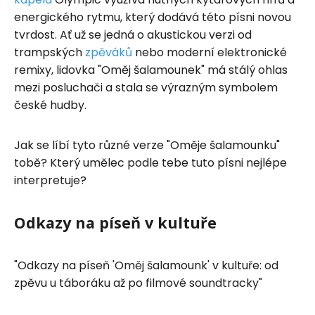
energického rytmu, který dodává této písni novou
tvrdost. Ať už se jedná o akustickou verzi od
trampských
zpěváků
nebo moderní elektronické
remixy, lidovka "Oměj šalamounek" má stálý ohlas
mezi posluchači a stala se výrazným symbolem
české hudby.
Jak se líbí tyto různé verze "Oměje šalamounku"
tobě? Který umělec podle tebe tuto písni nejlépe
interpretuje?
Odkazy na píseň v kultuře
"Odkazy na píseň 'Oměj šalamounk' v kultuře: od
zpěvu u táboráku až po filmové soundtracky"