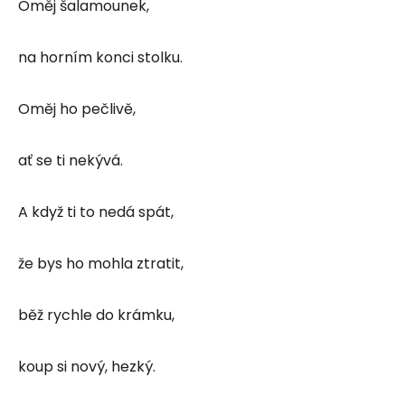
Oměj šalamounek,
na horním konci stolku.
Oměj ho pečlivě,
ať se ti nekývá.
A když ti to nedá spát,
že bys ho mohla ztratit,
běž rychle do krámku,
koup si nový, hezký.