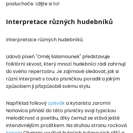
posluchače. Užijte si to!
Interpretace různých hudebníků
Interpretace různých hudebníků
Lidová píseň "Oměj šalamounek" představuje
folklórní skvost, který mnozí hudebníci rádi zahrnují
do svého repertoáru. Je zajímavé sledovat, jak si
různí interpreti s touto písničkou poradili a jakým
způsobem ji přizpůsobili svému stylu.
Například folkový
zpěvák
a kytarista Jaromír
Nohavica přináší do této písničky svoji typickou
melodičnost a poetiku, díky čemuž se stává ještě
intenzivnějším prožitkem. Na druhou stranu rocková
kapela
Olympic využívá hutných kytarových riffů a