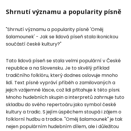
Shrnutí významu a popularity písně
"Shrnutí významu a popularity písně 'Oměj
šalamounek' - Jak se lidová píseň stala ikonickou
součástí české kultury?"
Tato lidová píseň se stala velmi populární v České
republice a na Slovensku. Je to skvělý příklad
tradičního folklóru, který dodnes oslovuje mnoho
lidí. Text písně vypráví příběh o zamilovaných a
jejich vzájemné lásce, což lidi přitahuje k této písni.
Mnoho hudebních skupin a interpretů zahrnuje tuto
skladbu do svého repertoáru jako symbol české
kultury a tradic. S jejím úspěchem stoupá i zájem o
folklorní hudbu a tradice. "Oměj šalamounek" je tak
nejen populárním hudebním dílem, ale i důležitou