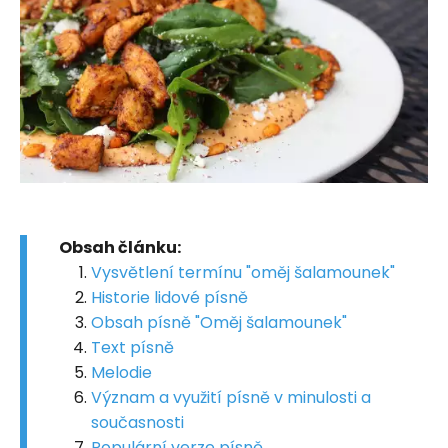
Obsah článku:
Vysvětlení termínu "oměj šalamounek"
Historie lidové písně
Obsah písně "Oměj šalamounek"
Text písně
Melodie
Význam a využití písně v minulosti a
současnosti
Populární verze písně