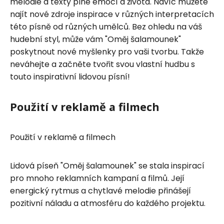
melodie a texty plné emocí a života. Navíc můžete
najít nové zdroje inspirace v různých interpretacích
této písně od různých umělců. Bez ohledu na váš
hudební styl, může vám "Oměj šalamounek"
poskytnout nové myšlenky pro vaši tvorbu. Takže
neváhejte a začněte tvořit svou vlastní hudbu s
touto inspirativní lidovou písní!
Použití v reklamě a filmech
Použití v reklamě a filmech
Lidová píseň "Oměj šalamounek" se stala inspirací
pro mnoho reklamních kampaní a filmů. Její
energický rytmus a chytlavé melodie přinášejí
pozitivní náladu a atmosféru do každého projektu.