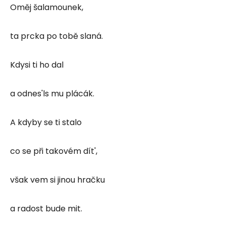
Oměj šalamounek,
ta prcka po tobě slaná.
Kdysi ti ho dal
a odnes'ls mu plácák.
A kdyby se ti stalo
co se při takovém dít',
však vem si jinou hračku
a radost bude mit.