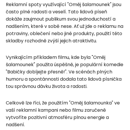
Reklamní spoty využívající "Oměj šalamounek" jsou
často plné radosti a veselí. Tato lidová píseň
dokáže zaujmout publikum svou jednoduchostí a
nadšením, které v sobě nese. Ať už jde o reklamu na
potraviny, oblečení nebo jiné produkty, použití této
skladby rozhodně zvýší jejich atraktivitu.
Vynikajícím příkladem filmu, kde byla "Oměj
šalamounek" použita úspěšně, je populární komedie
"Babičky dobíjejte přesně!". Ve scénách plných
humoru a spontánnosti dodala tato lidová písnička
tou správnou dávku života a radosti.
Celkově lze říci, že použitím "Oměj šalamounka" ve
vaší reklamní kampani nebo filmu zaručeně
vytvoříte pozitivní atmosféru plnou energie a
nadšení.