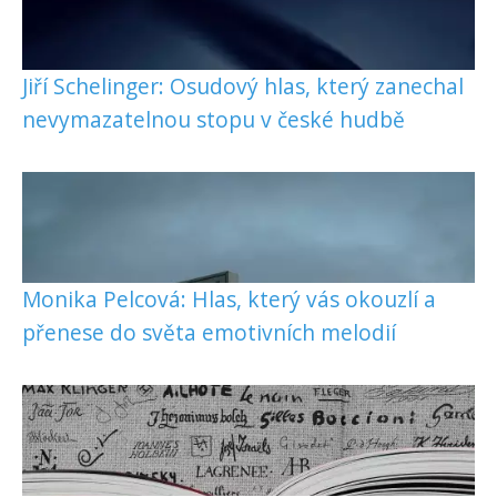
Jiří Schelinger: Osudový hlas, který zanechal
nevymazatelnou stopu v české hudbě
Monika Pelcová: Hlas, který vás okouzlí a
přenese do světa emotivních melodií