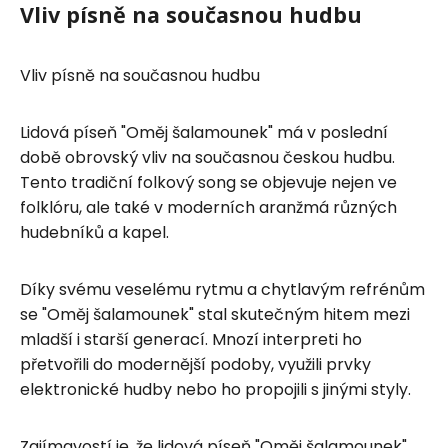
Vliv písně na současnou hudbu
Vliv písně na současnou hudbu
Lidová píseň "Oměj šalamounek" má v poslední
době obrovský vliv na současnou českou hudbu.
Tento tradiční folkový song se objevuje nejen ve
folklóru, ale také v moderních aranžmá různých
hudebníků a kapel.
Díky svému veselému rytmu a chytlavým refrénům
se "Oměj šalamounek" stal skutečným hitem mezi
mladší i starší generací. Mnozí interpreti ho
přetvořili do modernější podoby, využili prvky
elektronické hudby nebo ho propojili s jinými styly.
Zajímavostí je, že lidová píseň "Oměj šalamounek"