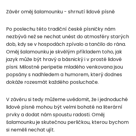
Závěr oměj šalamounku - shrnutí lidové písně
Po poslechu této tradiční české písničky nám
nezbývá než se nechat unést do atmosféry starých
dob, kdy se v hospodách zpívalo a tančilo do rána.
Oměj šalamounku je skvělým příkladem toho, jak
jazyk může být hravý a básnický i v prosté lidové
písni. Milostné peripetie mladého venkovana jsou
popsány s nadhledem a humorem, který dodnes
dokáže rozesmát každého posluchače.
V závěru si tedy můžeme uvědomit, že i jednoduché
lidové písně mohou být velmi bohaté na literární
prvky a dodat nám spoustu radosti. Oměj
šalamounku je skutečnou perličkou, kterou bychom
si neměli nechat ujít.