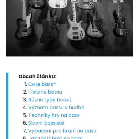
Obsah článku:
Co je bass?
Historie bassu
Různé typy bassů
Význam bassu v hudbě
Techniky hry na bass
Slavní bassisté
Vybavení pro hraní na bass
Jak začít hrát na bass