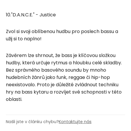
10."D.A.N.C.E." - Justice
Zvol si svoji oblíbenou hudbu pro poslech bassu a
užij si to naplno!
Závěrem lze shrnout, že bass je klíčovou složkou
hudby, která určuje rytmus a hloubku celé skladby.
Bez správného basového soundu by mnoho
hudebních žánrů jako funk, reggae či hip-hop
neexistovalo. Proto je důležité zvládnout techniku
hry na bass kytaru a rozvíjet své schopnosti v této
oblasti.
Našli jste v článku chybu?
Kontaktujte nás