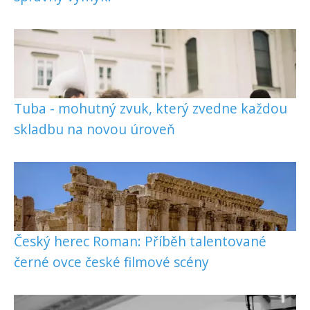
Tuba - mohutný zvuk, který zvedne každou
skladbu na novou úroveň
Český herec Roman: Příběh talentované
černé ovce české filmové scény