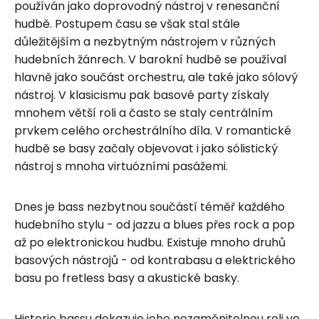
používán jako doprovodný nástroj v renesanční
hudbě. Postupem času se však stal stále
důležitějším a nezbytným nástrojem v různých
hudebních žánrech. V barokní hudbě se používal
hlavně jako součást orchestru, ale také jako sólový
nástroj. V klasicismu pak basové party získaly
mnohem větší roli a často se staly centrálním
prvkem celého orchestrálního díla. V romantické
hudbě se basy začaly objevovat i jako sólistický
nástroj s mnoha virtuózními pasážemi.
Dnes je bass nezbytnou součástí téměř každého
hudebního stylu - od jazzu a blues přes rock a pop
až po elektronickou hudbu. Existuje mnoho druhů
basových nástrojů - od kontrabasu a elektrického
basu po fretless basy a akustické basky.
Historie bassu dokazuje jeho nezaměnitelnou roli ve