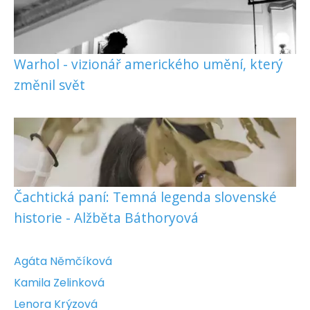
Warhol - vizionář amerického umění, který
změnil svět
Čachtická paní: Temná legenda slovenské
historie - Alžběta Báthoryová
Agáta Němčíková
Kamila Zelinková
Lenora Krýzová