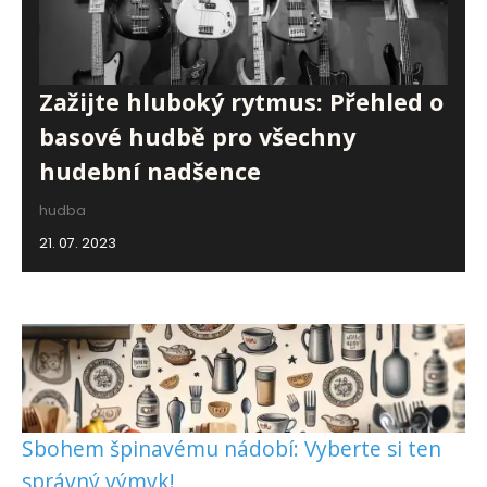
Zažijte hluboký rytmus: Přehled o
basové hudbě pro všechny
hudební nadšence
hudba
21. 07. 2023
Sbohem špinavému nádobí: Vyberte si ten
správný výmyk!