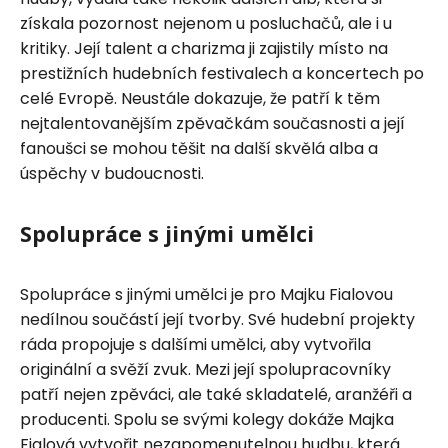
získala pozornost nejenom u posluchačů, ale i u
kritiky. Její talent a charizma ji zajistily místo na
prestižních hudebních festivalech a koncertech po
celé Evropě. Neustále dokazuje, že patří k těm
nejtalentovanějším zpěvačkám současnosti a její
fanoušci se mohou těšit na další skvělá alba a
úspěchy v budoucnosti.
Spolupráce s jinými umělci
Spolupráce s jinými umělci je pro Majku Fialovou
nedílnou součástí její tvorby. Své hudební projekty
ráda propojuje s dalšími umělci, aby vytvořila
originální a svěží zvuk. Mezi její spolupracovníky
patří nejen zpěváci, ale také skladatelé, aranžéři a
producenti. Spolu se svými kolegy dokáže Majka
Fialová vytvořit nezapomenutelnou hudbu, která