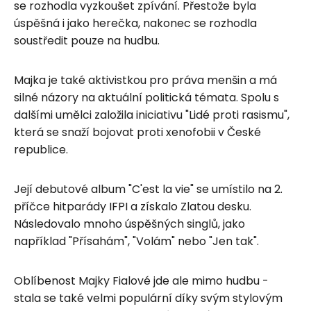
se rozhodla vyzkoušet zpívání. Přestože byla
úspěšná i jako herečka, nakonec se rozhodla
soustředit pouze na hudbu.
Majka je také aktivistkou pro práva menšin a má
silné názory na aktuální politická témata. Spolu s
dalšími umělci založila iniciativu "Lidé proti rasismu",
která se snaží bojovat proti xenofobii v České
republice.
Její debutové album "C'est la vie" se umístilo na 2.
příčce hitparády IFPI a získalo Zlatou desku.
Následovalo mnoho úspěšných singlů, jako
například "Přísahám", "Volám" nebo "Jen tak".
Oblíbenost Majky Fialové jde ale mimo hudbu -
stala se také velmi populární díky svým stylovým