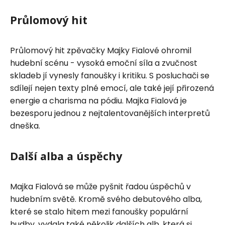
Průlomový hit
Průlomový hit zpěvačky Majky Fialové ohromil
hudební scénu - vysoká emoční síla a zvučnost
skladeb jí vynesly fanoušky i kritiku. S posluchači se
sdílejí nejen texty plné emocí, ale také její přirozená
energie a charisma na pódiu. Majka Fialová je
bezesporu jednou z nejtalentovanějších interpretů
dneška.
Další alba a úspěchy
Majka Fialová se může pyšnit řadou úspěchů v
hudebním světě. Kromě svého debutového alba,
které se stalo hitem mezi fanoušky populární
hudby, vydala také několik dalších alb, která si