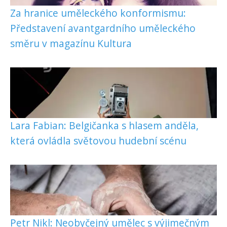
Za hranice uměleckého konformismu:
Představení avantgardního uměleckého
směru v magazínu Kultura
Lara Fabian: Belgičanka s hlasem anděla,
která ovládla světovou hudební scénu
Petr Nikl: Neobyčejný umělec s výjimečným