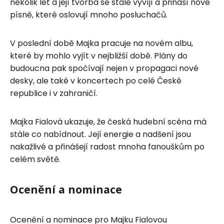
několik let a její tvorba se stále vyvíjí a přináší nové
písně, které oslovují mnoho posluchačů.
V poslední době Majka pracuje na novém albu,
které by mohlo vyjít v nejbližší době. Plány do
budoucna pak spočívají nejen v propagaci nové
desky, ale také v koncertech po celé České
republice i v zahraničí.
Majka Fialová ukazuje, že česká hudební scéna má
stále co nabídnout. Její energie a nadšení jsou
nakažlivé a přinášejí radost mnoha fanouškům po
celém světě.
Ocenění a nominace
Ocenění a nominace pro Majku Fialovou