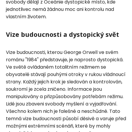
svobody dělají z Oceánie dystopické místo, kde
jednotlivec nemá žádnou moc ani kontrolu nad
vlastním životem.
Vize budoucnosti a dystopický svět
Vize budoucnosti, kterou George Orwell ve svém
románu "1984" představuje, je naprosto dystopická.
Ve světě ovládaném totalitním režimem se
obyvatelé stávají pouhými otroky v rukou vládnoucí
strany. Každý jejich krok je sledován a kontrolován,
soukromí je zcela zničeno. Informace jsou
manipulovány a přizpůsobovány potřebám režimu.
Lidé jsou zbaveni svobody myšlení a vyjadřování.
Všechno kolem nich je falešné a neschůdné. Tato
temná vize budoucnosti působí děsivě a varuje před
možnými extrémními scénáři, které by mohly