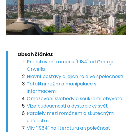
Obsah článku:
Představení románu "1984" od George
Orwella
Hlavní postavy a jejich role ve společnosti
Totalitní režim a manipulace s
informacemi
Omezování svobody a soukromí obyvatel
Vize budoucnosti a dystopický svět
Paralely mezi románem a skutečnými
událostmi
Vliv "1984" na literaturu a společnost