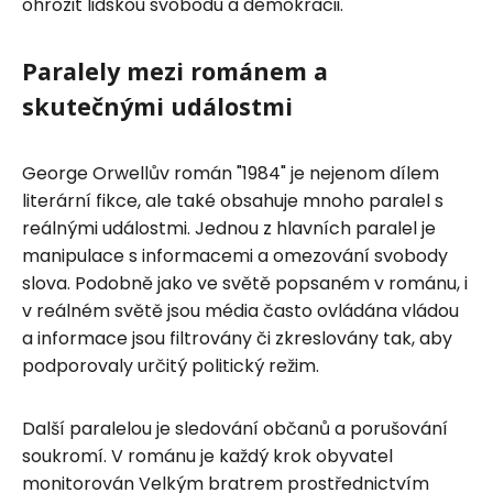
ohrozit lidskou svobodu a demokracii.
Paralely mezi románem a
skutečnými událostmi
George Orwellův román "1984" je nejenom dílem
literární fikce, ale také obsahuje mnoho paralel s
reálnými událostmi. Jednou z hlavních paralel je
manipulace s informacemi a omezování svobody
slova. Podobně jako ve světě popsaném v románu, i
v reálném světě jsou média často ovládána vládou
a informace jsou filtrovány či zkreslovány tak, aby
podporovaly určitý politický režim.
Další paralelou je sledování občanů a porušování
soukromí. V románu je každý krok obyvatel
monitorován Velkým bratrem prostřednictvím