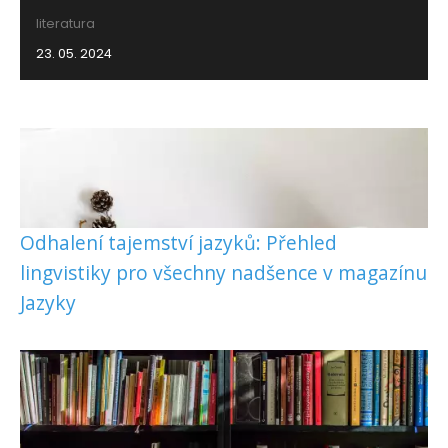
literatura
23. 05. 2024
Odhalení tajemství jazyků: Přehled
lingvistiky pro všechny nadšence v magazínu
Jazyky