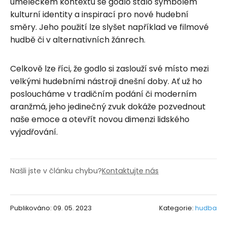
uměleckém kontextu se godlo stalo symbolem
kulturní identity a inspirací pro nové hudební
směry. Jeho použití lze slyšet například ve filmové
hudbě či v alternativních žánrech.
Celkově lze říci, že godlo si zaslouží své místo mezi
velkými hudebními nástroji dnešní doby. Ať už ho
posloucháme v tradičním podání či moderním
aranžmá, jeho jedinečný zvuk dokáže pozvednout
naše emoce a otevřít novou dimenzi lidského
vyjadřování.
Našli jste v článku chybu?
Kontaktujte nás
Publikováno: 09. 05. 2023
Kategorie:
hudba