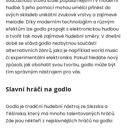
současnosti stává stále populárnějším i v moderní
hudbě. S jeho pomocí mohou umělci přinést do
svých skladeb unikátní zvukové vrstvy a zajímavé
melodie. Díky moderním technologiím a různým
efektům lze godlo propojit s elektronickou hudbou
a tvořit tak nové zajímavé hudební směry. V dnešní
době se stává godlo nezbytnou součástí
alternativních žánrů, jako je například world music
či experimentální elektronika. Pokud hledáte nový
způsob, jak obohatit svou tvorbu, godlo může být
tím správným nástrojem pro vás.
Slavní hráči na godlo
Godlo je tradiční hudební nástroj ze Slezska a
Těšínska, který má mnoho talentovaných hráčů.
Zde jsou někteří z nejslavnějších hráčů na godlo: