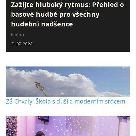
Zažijte hluboký rytmus: Přehled o
basové hudbě pro všechny
hudební nadšence
hudba
21. 07. 2023
ZŠ Chvaly: Škola s duší a moderním srdcem