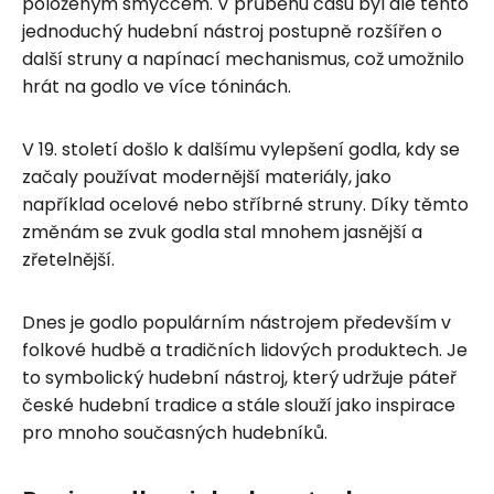
položeným smyčcem. V průběhu času byl ale tento
jednoduchý hudební nástroj postupně rozšířen o
další struny a napínací mechanismus, což umožnilo
hrát na godlo ve více tóninách.
V 19. století došlo k dalšímu vylepšení godla, kdy se
začaly používat modernější materiály, jako
například ocelové nebo stříbrné struny. Díky těmto
změnám se zvuk godla stal mnohem jasnější a
zřetelnější.
Dnes je godlo populárním nástrojem především v
folkové hudbě a tradičních lidových produktech. Je
to symbolický hudební nástroj, který udržuje páteř
české hudební tradice a stále slouží jako inspirace
pro mnoho současných hudebníků.