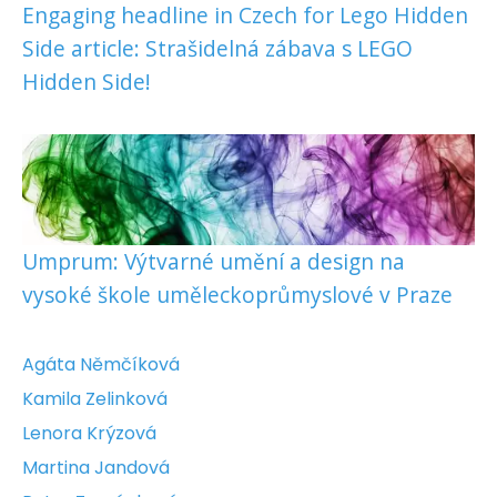
Engaging headline in Czech for Lego Hidden
Side article: Strašidelná zábava s LEGO
Hidden Side!
Umprum: Výtvarné umění a design na
vysoké škole uměleckoprůmyslové v Praze
Agáta Němčíková
Kamila Zelinková
Lenora Krýzová
Martina Jandová