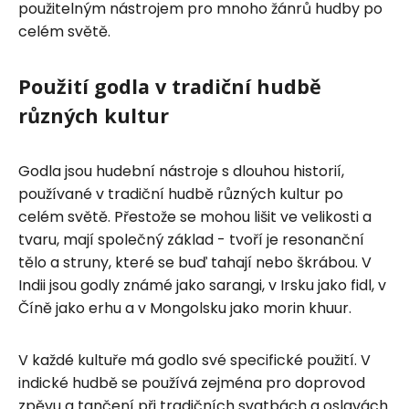
použitelným nástrojem pro mnoho žánrů hudby po
celém světě.
Použití godla v tradiční hudbě
různých kultur
Godla jsou hudební nástroje s dlouhou historií,
používané v tradiční hudbě různých kultur po
celém světě. Přestože se mohou lišit ve velikosti a
tvaru, mají společný základ - tvoří je resonanční
tělo a struny, které se buď tahají nebo škrábou. V
Indii jsou godly známé jako sarangi, v Irsku jako fidl, v
Číně jako erhu a v Mongolsku jako morin khuur.
V každé kultuře má godlo své specifické použití. V
indické hudbě se používá zejména pro doprovod
zpěvu a tančení při tradičních svatbách a oslavách.