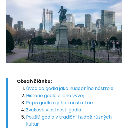
Obsah článku:
Úvod do godla jako hudebního nástroje
Historie godla a jeho vývoj
Popis godla a jeho konstrukce
Zvukové vlastnosti godla
Použití godla v tradiční hudbě různých
kultur