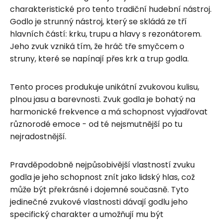
charakteristické pro tento tradiční hudební nástroj.
Godlo je strunný nástroj, který se skládá ze tří
hlavních částí: krku, trupu a hlavy s rezonátorem.
Jeho zvuk vzniká tím, že hráč tře smyčcem o
struny, které se napínají přes krk a trup godla.
Tento proces produkuje unikátní zvukovou kulisu,
plnou jasu a barevnosti. Zvuk godla je bohatý na
harmonické frekvence a má schopnost vyjadřovat
různorodé emoce - od té nejsmutnější po tu
nejradostnější.
Pravděpodobně nejpůsobivější vlastností zvuku
godla je jeho schopnost znít jako lidský hlas, což
může být překrásné i dojemné současně. Tyto
jedinečné zvukové vlastnosti dávají godlu jeho
specifický charakter a umožňují mu být