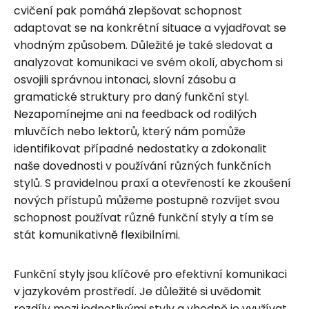
cvičení pak pomáhá zlepšovat schopnost
adaptovat se na konkrétní situace a vyjadřovat se
vhodným způsobem. Důležité je také sledovat a
analyzovat komunikaci ve svém okolí, abychom si
osvojili správnou intonaci, slovní zásobu a
gramatické struktury pro daný funkční styl.
Nezapomínejme ani na feedback od rodilých
mluvčích nebo lektorů, který nám pomůže
identifikovat případné nedostatky a zdokonalit
naše dovednosti v používání různých funkčních
stylů. S pravidelnou praxí a otevřeností ke zkoušení
nových přístupů můžeme postupně rozvíjet svou
schopnost používat různé funkční styly a tím se
stát komunikativně flexibilními.
Funkční styly jsou klíčové pro efektivní komunikaci
v jazykovém prostředí. Je důležité si uvědomit
rozdíly mezi jednotlivými styly a vhodně je využívat