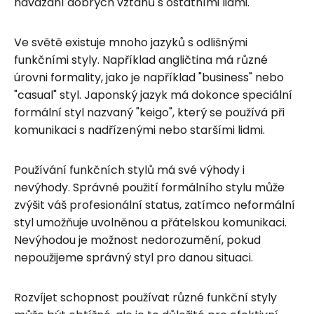
navázání dobrých vztahů s ostatními lidmi.
Ve světě existuje mnoho jazyků s odlišnými
funkčními styly. Například angličtina má různé
úrovni formality, jako je například "business" nebo
"casual" styl. Japonský jazyk má dokonce speciální
formální styl nazvaný "keigo", který se používá při
komunikaci s nadřízenými nebo staršími lidmi.
Používání funkčních stylů má své výhody i
nevýhody. Správné použití formálního stylu může
zvýšit váš profesionální status, zatímco neformální
styl umožňuje uvolněnou a přátelskou komunikaci.
Nevýhodou je možnost nedorozumění, pokud
nepoužijeme správný styl pro danou situaci.
Rozvíjet schopnost používat různé funkční styly