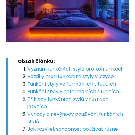
Obsah článku:
Význam funkčních stylů pro komunikaci
Rozdíly mezi funkčními styly v jazyce
Funkční styly ve formálních situacích
Funkční styly v neformálních situacích
Příklady funkčních stylů v různých
jazycích
Výhody a nevýhody používání funkčních
stylů
Jak rozvíjet schopnost používat různé