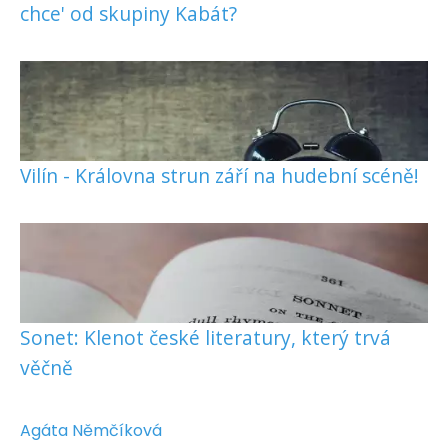
chce' od skupiny Kabát?
Vilín - Královna strun září na hudební scéně!
Sonet: Klenot české literatury, který trvá
věčně
Agáta Němčíková