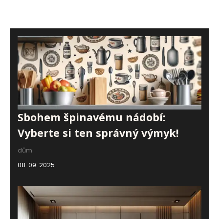
Sbohem špinavému nádobí:
Vyberte si ten správný výmyk!
dům
08. 09. 2025