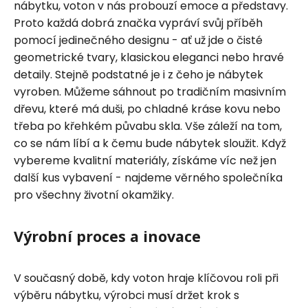
nábytku, voton v nás probouzí emoce a představy.
Proto každá dobrá značka vypráví svůj příběh
pomocí jedinečného designu - ať už jde o čisté
geometrické tvary, klasickou eleganci nebo hravé
detaily. Stejně podstatné je i z čeho je nábytek
vyroben. Můžeme sáhnout po tradičním masivním
dřevu, které má duši, po chladné kráse kovu nebo
třeba po křehkém půvabu skla. Vše záleží na tom,
co se nám líbí a k čemu bude nábytek sloužit. Když
vybereme kvalitní materiály, získáme víc než jen
další kus vybavení - najdeme věrného společníka
pro všechny životní okamžiky.
Výrobní proces a inovace
V současný době, kdy voton hraje klíčovou roli při
výběru nábytku, výrobci musí držet krok s