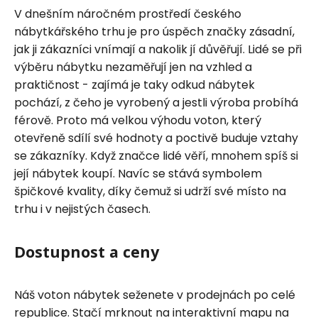
V dnešním náročném prostředí českého
nábytkářského trhu je pro úspěch značky zásadní,
jak ji zákazníci vnímají a nakolik jí důvěřují. Lidé se při
výběru nábytku nezaměřují jen na vzhled a
praktičnost - zajímá je taky odkud nábytek
pochází, z čeho je vyrobený a jestli výroba probíhá
férově. Proto má velkou výhodu voton, který
otevřeně sdílí své hodnoty a poctivě buduje vztahy
se zákazníky. Když značce lidé věří, mnohem spíš si
její nábytek koupí. Navíc se stává symbolem
špičkové kvality, díky čemuž si udrží své místo na
trhu i v nejistých časech.
Dostupnost a ceny
Náš voton nábytek seženete v prodejnách po celé
republice. Stačí mrknout na interaktivní mapu na