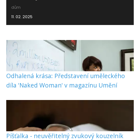
dům
11. 02. 2025
Odhalená krása: Představení uměleckého
díla 'Naked Woman' v magazínu Umění
Píšťalka - neuvěřitelný zvukový kouzelník