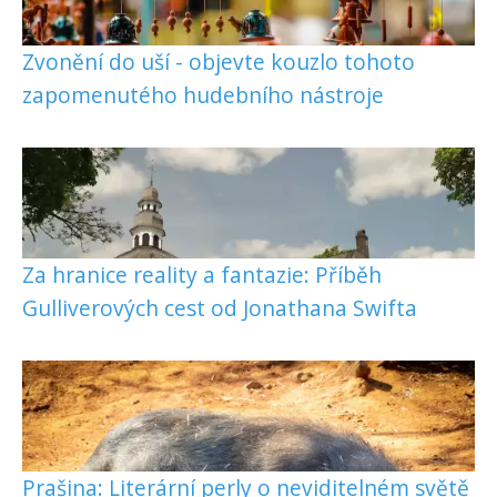
Zvonění do uší - objevte kouzlo tohoto
zapomenutého hudebního nástroje
Za hranice reality a fantazie: Příběh
Gulliverových cest od Jonathana Swifta
Prašina: Literární perly o neviditelném světě