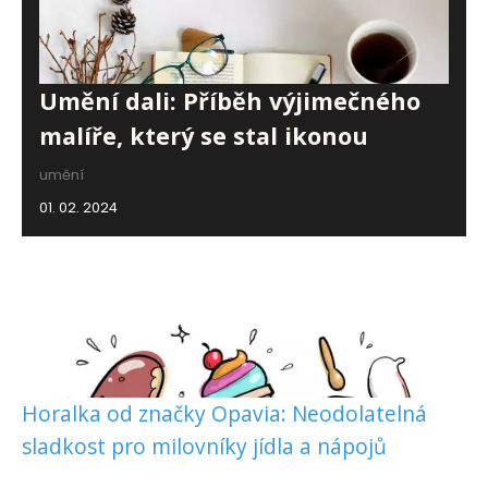
Umění dali: Příběh výjimečného
malíře, který se stal ikonou
umění
01. 02. 2024
Horalka od značky Opavia: Neodolatelná
sladkost pro milovníky jídla a nápojů