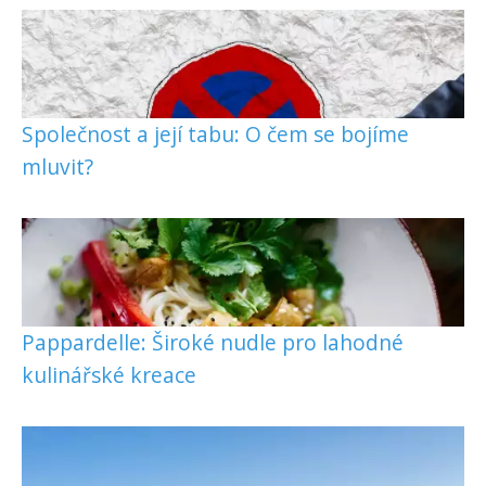
Společnost a její tabu: O čem se bojíme
mluvit?
Pappardelle: Široké nudle pro lahodné
kulinářské kreace