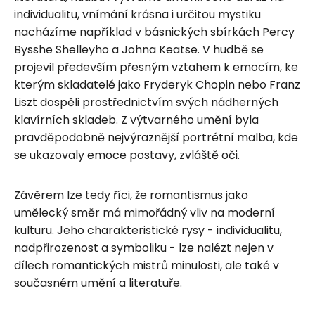
individualitu, vnímání krásna i určitou mystiku
nacházíme například v básnických sbírkách Percy
Bysshe Shelleyho a Johna Keatse. V hudbě se
projevil především přesným vztahem k emocím, ke
kterým skladatelé jako Fryderyk Chopin nebo Franz
Liszt dospěli prostřednictvím svých nádherných
klavírních skladeb. Z výtvarného umění byla
pravděpodobně nejvýraznější portrétní malba, kde
se ukazovaly emoce postavy, zvláště oči.
Závěrem lze tedy říci, že romantismus jako
umělecký směr má mimořádný vliv na moderní
kulturu. Jeho charakteristické rysy - individualitu,
nadpřirozenost a symboliku - lze nalézt nejen v
dílech romantických mistrů minulosti, ale také v
současném umění a literatuře.