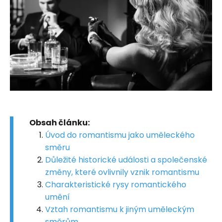
Obsah článku:
Úvod do romantismu jako uměleckého
směru
Důležité historické události a společenské
změny, které ovlivnily vznik romantismu
Charakteristické rysy romantického
umění
Vztah romantismu k jiným uměleckým
směrům