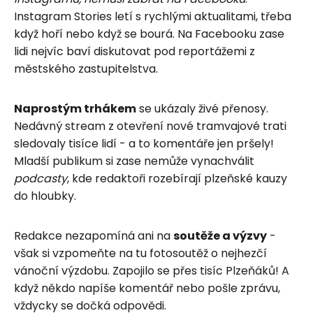
Instagram Stories letí s rychlými aktualitami, třeba
když hoří nebo když se bourá. Na Facebooku zase
lidi nejvíc baví diskutovat pod reportážemi z
městského zastupitelstva.
Naprostým trhákem
se ukázaly živé přenosy.
Nedávný stream z otevření nové tramvajové trati
sledovaly tisíce lidí - a to komentáře jen pršely!
Mladší publikum si zase nemůže vynachválit
podcasty
, kde redaktoři rozebírají plzeňské kauzy
do hloubky.
Redakce nezapomíná ani na
soutěže a výzvy
-
však si vzpomeňte na tu fotosoutěž o nejhezčí
vánoční výzdobu. Zapojilo se přes tisíc Plzeňáků! A
když někdo napíše komentář nebo pošle zprávu,
vždycky se dočká odpovědi.