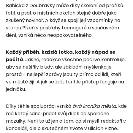
Babička z Doubravky může díky školení od profíků
fotit a psát o místních akcích stejně dobře jako
zkušený novinář. A když se spojí její vzpomínky na
starou Plzeň s postřehy teenagerů o současném
dění, vzniká něco neopakovatelného.
Každý příběh, každá fotka, každý nápad se
počítá
. Jasně, redakce všechno pečlivě kontroluje,
aby se nešířily bludy, ale základní myšlenka je
prostá - nejlepší zprávy jsou ty přímo od lidí, kteří
ve městě žijí. A jak se zdá, tenhle přístup funguje na
jedničku.
Díky téhle spolupráci vzniká
živá kronika města
, kde
má každý šanci přidat svůj dílek do společné
mozaiky. Není to už jen o tom, co si myslí redaktoři v
kanceláři, ale o skutečném životě v ulicích Plzně.