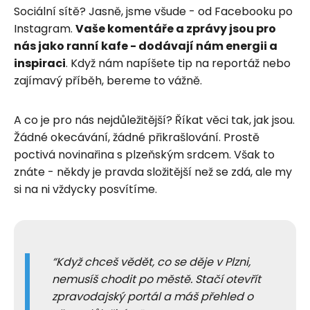
Sociální sítě? Jasně, jsme všude - od Facebooku po
Instagram.
Vaše komentáře a zprávy jsou pro
nás jako ranní kafe - dodávají nám energii a
inspiraci
. Když nám napíšete tip na reportáž nebo
zajímavý příběh, bereme to vážně.
A co je pro nás nejdůležitější? Říkat věci tak, jak jsou.
Žádné okecávání, žádné přikrašlování. Prostě
poctivá novinařina s plzeňským srdcem. Však to
znáte - někdy je pravda složitější než se zdá, ale my
si na ni vždycky posvítíme.
Když chceš vědět, co se děje v Plzni,
nemusíš chodit po městě. Stačí otevřít
zpravodajský portál a máš přehled o