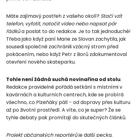
Máte zajímavý postřeh z vašeho okolí?
Stačí vzít
telefon, vyfotit, natočit video nebo napsat pár
řádků
a poslat to do redakce. Je to tak jednoduché!
Třeba jako když paní Marie ze Slovan zachytila, jak
sousedi společně zachránili vzácný strom před
pokácením, nebo když Petr z Borů zdokumentoval
otevření nového skateparku.
Tohle není žádná suchá novinařina od stolu
.
Redakce pravidelně pořádá setkání s místními v
kavárnách a kulturních centrech, kde se probírá
všechno, co Plzeňáky pálí - od dopravy přes kulturu
až po životní prostředí. A víte, co je super? Že se
tyhle debaty pak promítají do skutečných článků.
Projekt občanských reportérů
je další pecka.