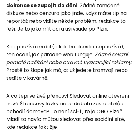
dokonce se zapojit do dění
. Žádné zamčené
diskuze nebo cenzura jako jinde. Když máte tip na
reportáž nebo vidíte někde problém, redakce to
řeší. Je to jako mít oči a uši všude po Plzni.
Kdo používá mobil (a kdo ho dneska nepoužívá),
ten ocení, jak parádně web funguje.
Žádné sekání,
pomalé načítání nebo otravné vyskakující reklamy
.
Prostě to šlape jak má, ať už jedete tramvají nebo
sedíte v kavárně.
A co teprve živé přenosy! Sledovat online otevření
nové Štruncovy lávky nebo debatu zastupitelů z
pohodlí domova? To není sci-fi, to je ONO Plzeň.
Mladí to navíc můžou sledovat přes sociální sítě,
kde redakce fakt žije.