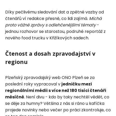
Díky pečlivému sledování dat a zpětné vazby od
čtenářů ví redakce přesně, co lidi zajímá.
Míchá
proto vážné zprávy s odlehčenějšími tématy
-
jednou rozhovor se starostou, podruhé reportáž z
nového food trucku v Křižíkových sadech.
Čtenost a dosah zpravodajství v
regionu
Plzeňský zpravodajský web ONO Plzeň se za
poslední roky vypracoval v
jedničku mezi
regionálními médii s více než 180 tisíci čtenáři
měsíčně
. Není divu - kdo by taky nechtěl vědět, co
se děje za humny? Většina z nás si ráno u kafíčka
projede novinky nebo večer po práci zkontroluje, co