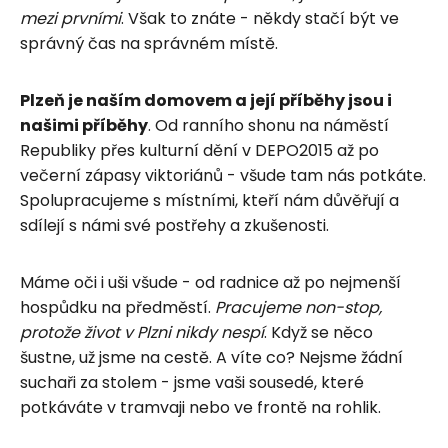
mezi prvními
. Však to znáte - někdy stačí být ve
správný čas na správném místě.
Plzeň je naším domovem a její příběhy jsou i
našimi příběhy
. Od ranního shonu na náměstí
Republiky přes kulturní dění v DEPO2015 až po
večerní zápasy viktoriánů - všude tam nás potkáte.
Spolupracujeme s místními, kteří nám důvěřují a
sdílejí s námi své postřehy a zkušenosti.
Máme oči i uši všude - od radnice až po nejmenší
hospůdku na předměstí.
Pracujeme non-stop,
protože život v Plzni nikdy nespí
. Když se něco
šustne, už jsme na cestě. A víte co? Nejsme žádní
suchaři za stolem - jsme vaši sousedé, které
potkáváte v tramvaji nebo ve frontě na rohlik.