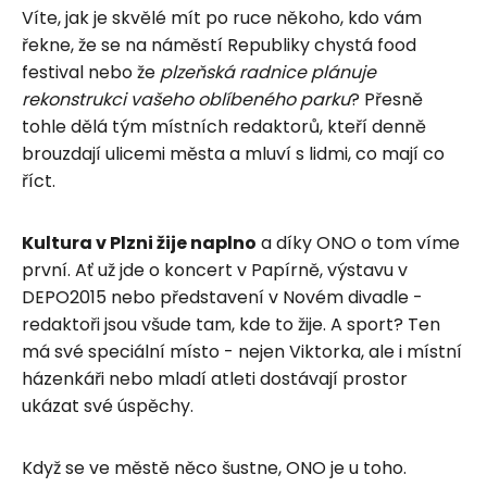
Víte, jak je skvělé mít po ruce někoho, kdo vám
řekne, že se na náměstí Republiky chystá food
festival nebo že
plzeňská radnice plánuje
rekonstrukci vašeho oblíbeného parku
? Přesně
tohle dělá tým místních redaktorů, kteří denně
brouzdají ulicemi města a mluví s lidmi, co mají co
říct.
Kultura v Plzni žije naplno
a díky ONO o tom víme
první. Ať už jde o koncert v Papírně, výstavu v
DEPO2015 nebo představení v Novém divadle -
redaktoři jsou všude tam, kde to žije. A sport? Ten
má své speciální místo - nejen Viktorka, ale i místní
házenkáři nebo mladí atleti dostávají prostor
ukázat své úspěchy.
Když se ve městě něco šustne, ONO je u toho.