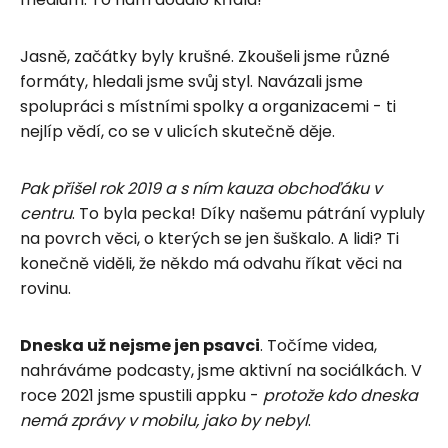
Jasně, začátky byly krušné. Zkoušeli jsme různé
formáty, hledali jsme svůj styl. Navázali jsme
spolupráci s místními spolky a organizacemi - ti
nejlíp vědí, co se v ulicích skutečně děje.
Pak přišel rok 2019 a s ním kauza obchoďáku v
centru
. To byla pecka! Díky našemu pátrání vypluly
na povrch věci, o kterých se jen šuškalo. A lidi? Ti
konečně viděli, že někdo má odvahu říkat věci na
rovinu.
Dneska už nejsme jen psavci
. Točíme videa,
nahráváme podcasty, jsme aktivní na sociálkách. V
roce 2021 jsme spustili appku -
protože kdo dneska
nemá zprávy v mobilu, jako by nebyl
.