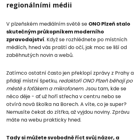
regionálními médii
V plzeňském mediálním světě se
ONO Plzeň stalo
skutečným průkopníkem moderního
zpravodajství
. Když se rozhlédnete po místních
médiích, hned vás praští do očí, jak moc se liší od
zaběhnutých novin a webů.
Zatímco ostatní často jen překlopí zprávy z Prahy a
přidají místní špetku,
redaktoři ONO Plzeň běhají po
městě s foťákem a mikrofonem
. Jsou tam, kde se
něco děje - ať už hoří střecha v centru nebo se
otvírá nová školka na Borech. A víte, co je super?
Nemusíte čekat do zítřka, až vyjdou noviny. Zprávu
máte na webu prakticky hned.
Tady si můžete svobodně říct svůj názor, a