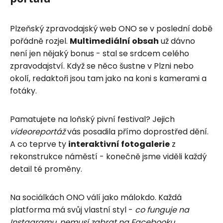
Plzeňský zpravodajský web ONO se v poslední době
pořádně rozjel.
Multimediální obsah
už dávno
není jen nějaký bonus - stal se srdcem celého
zpravodajství. Když se něco šustne v Plzni nebo
okolí, redaktoři jsou tam jako na koni s kamerami a
fotáky.
Pamatujete na loňský pivní festival? Jejich
videoreportáž
vás posadila přímo doprostřed dění.
A co teprve ty
interaktivní fotogalerie
z
rekonstrukce náměstí - konečně jsme viděli každý
detail té proměny.
Na sociálkách ONO válí jako málokdo. Každá
platforma má svůj vlastní styl -
co funguje na
Instagramu, nemusí zabrat na Facebooku
.