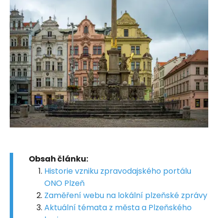
Obsah článku:
Historie vzniku zpravodajského portálu
ONO Plzeň
Zaměření webu na lokální plzeňské zprávy
Aktuální témata z města a Plzeňského