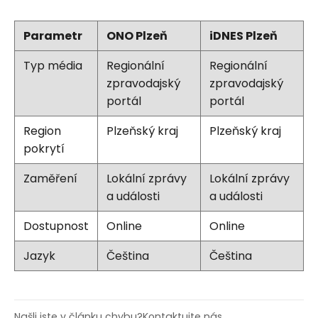
Parametr
ONO Plzeň
iDNES Plzeň
Typ média
Regionální
Regionální
zpravodajský
zpravodajský
portál
portál
Region
Plzeňský kraj
Plzeňský kraj
pokrytí
Zaměření
Lokální zprávy
Lokální zprávy
a události
a události
Dostupnost
Online
Online
Jazyk
Čeština
Čeština
Našli jste v článku chybu?
Kontaktujte nás