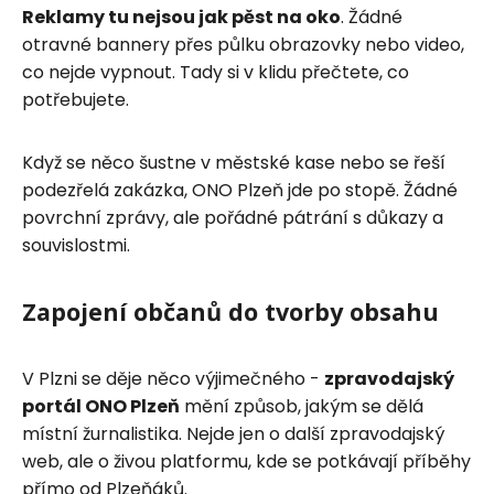
Reklamy tu nejsou jak pěst na oko
. Žádné
otravné bannery přes půlku obrazovky nebo video,
co nejde vypnout. Tady si v klidu přečtete, co
potřebujete.
Když se něco šustne v městské kase nebo se řeší
podezřelá zakázka, ONO Plzeň jde po stopě. Žádné
povrchní zprávy, ale pořádné pátrání s důkazy a
souvislostmi.
Zapojení občanů do tvorby obsahu
V Plzni se děje něco výjimečného -
zpravodajský
portál ONO Plzeň
mění způsob, jakým se dělá
místní žurnalistika. Nejde jen o další zpravodajský
web, ale o živou platformu, kde se potkávají příběhy
přímo od Plzeňáků.