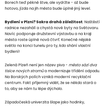
Borech teď pěkně štve, ale vydržte - až bude
hotovo, jízda na jih města bude úplně jiný level.
Bydlení v Plzni? Sakra drahá záležitost
. Naštěstí
radnice nezahálí a chystá nové byty na Světovaru.
Navíc podporuje družstevní výstavbu a na kraji
města roste úplně nová čtvrť. Konečně nějaké
světlo na konci tunelu pro ty, kdo shání vlastní
bydlení!
Zelená Plzeň není jen název piva -
město sází dva
tisíce nových stromů
a modernizuje třídění odpadu.
Na Borských polích vzniká moderní recyklační
centrum. Fakt příjemný vidět, že se někdo stará o
to, aby se nám tu lépe dýchalo.
Západočeská univerzita šlape jako hodinky,