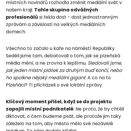
místních novinářů rozhodla změnit mediální svět v
našem kraji.
Tahle skupina odvážných
profesionálů
si řekla dost - dost jednostranným
zprávám a závislosti na velkých mediálních
domech.
Všechno to začalo u kafe na náměstí Republiky.
Seděli jsme tam, debatovali o tom, jak se plzeňská
média mění, a ne zrovna k lepšímu.
Sledovali jsme,
jak jeden místní plátek za druhým buď končí, nebo
ho spolkne nějaký mediální gigant
. A co na to
Plzeňáci? Ti přicházeli o své lokální zprávy.
Klíčový moment přišel, když se do projektu
zapojili místní podnikatelé
. Ne proto, že by chtěli
diktovat, o čem budeme psát, ale protože jim taky
záleželo na tom, aby město mělo své nezávislé
médium. To nám dodalo křídla!