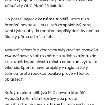
příspěvky ONO Plzně 25 tisíc lidí.
Co potěší nejvíc?
Že nám lidi věří
. Skoro 80 %
čtenářů považuje ONO Plzeň za spolehlivý zdroj.
Není týdne, aby do redakce nepřišly desítky tipů na
články přímo od místních.
Největší zájem je o dopravní info, dění na radnici a
kulturní akce
. Však to znáte - každého zajímá, kde
jsou uzavírky, co chystá město nebo kam vyrazit o
víkendu. Sport a nové projekty v regionu taky
táhnou, proto redakce posiluje právě v těchto
oblastech.
Každým rokem přibývá 15 % nových čtenářů.
Vypadá to, že místní zprávy jsou prostě
nenahraditelné - však kdo jiný by nám řekl, co se