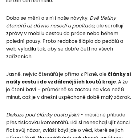
se ten den semlelo.
Doba se mění a s ní i naše návyky.
Dvě třetiny
čtenářů už dávno nesedí u počítače
, ale scrollují
zprávy v mobilu cestou do práce nebo během
polední pauzy. Proto redakce šlápla do pedálů a
web vyladila tak, aby se dobře četl na všech
zařízeních.
Jasně, nejvíc čtenářů je přímo z Plzně, ale
články si
našly cestu i do vzdálenějších koutů kraje
. A že
je čtení baví - průměrně se začtou na více než 8
minut, což je v dnešní uspěchané době malý zázrak.
Diskuze pod články často jiskří
- měsíčně přibude
přes tisícovku komentářů. Lidi si nenechají ujít šanci
říct svůj názor, zvlášť když jde o věci, které se jich
přímo týkají. Na sociálkách pak denně zasáhnou