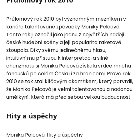
Průlomový rok 2010 byl významným mezníkem v
kariéře talentované zpěvačky Moniky Pelcové.
Tento rok ji označil jako jednu z největších nadějí
české hudební scény a její popularita raketově
stoupala. Díky svému jedinečnému hlasu,
intuitivnímu přístupu k interpretaci a silné
charizmatu si Monika Pelcová získala srdce mnoha
fanoušků po celém Česku i za hranicemi. Právě rok
2010 se tak stal klíčovým okamžikem, který potvrdil,
že Monika Pelcová je velmi talentovanou a nadanou
umělkyní, která má před sebou velkou budoucnost.
Hity a úspěchy
Monika Pelcová: Hity a úspěchy