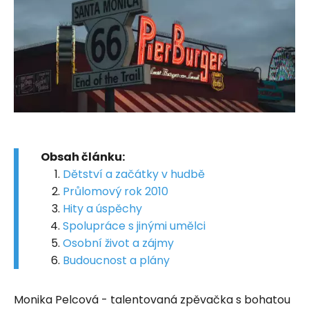
Obsah článku:
Dětství a začátky v hudbě
Průlomový rok 2010
Hity a úspěchy
Spolupráce s jinými umělci
Osobní život a zájmy
Budoucnost a plány
Monika Pelcová - talentovaná zpěvačka s bohatou