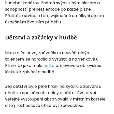
hudební kariérou. Známá svým silným hlasem a
schopností přenést emoce do každé písně.
Přečtěte si více o této výjimečné umělkyni a jejím
úspěšném životním příběhu.
Dětství a začátky v hudbě
Monika Pelcová, zpěvačka s neuvěřitelným
talentem, se narodila a vyrůstala na venkově u
Plzně. Už jako malá
holka
projevovala obrovskou
lásku ke zpívání a hudbě.
Její dětství bylo plné hraní na kytaru a zpívání u
ohně ve společnosti rodiny a přátel. Své první
veřejné vystoupení absolvovala v místním kostele
a to ji rozhodlo, že chce být zpěvačkou.