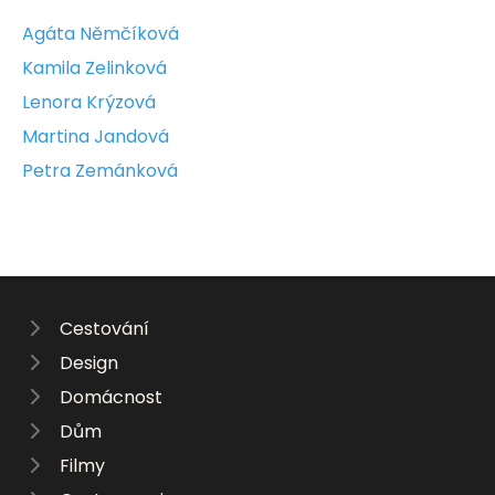
Agáta Němčíková
Kamila Zelinková
Lenora Krýzová
Martina Jandová
Petra Zemánková
Cestování
Design
Domácnost
Dům
Filmy