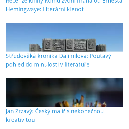
Recenze knihy Komu zvoní hrana od Ernesta
Hemingwaye: Literární klenot
Středověká kronika Dalimilova: Poutavý
pohled do minulosti v literatuře
Jan Zrzavý: Český malíř s nekonečnou
kreativitou