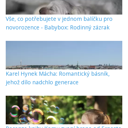
Vše, co potřebujete v jednom balíčku pro
novorozence - Babybox: Rodinný zázrak
Karel Hynek Mácha: Romantický básník,
jehož dílo nadchlo generace