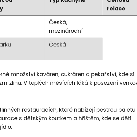
y
relace
Česká,
mezinárodní
parku
Česká
rné množství kaváren, cukráren a pekařství, kde si
mrzlinu. V teplých měsících láká k posezení venko
tlinných restauracích, které nabízejí pestrou paletu
taurace s dětským koutkem a hřištěm, kde se děti
ídlo.