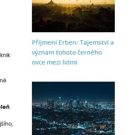
Příjmení Erben: Tajemství a
význam tohoto černého
knik
ovce mezi lidmi
eně
eleň
šího,