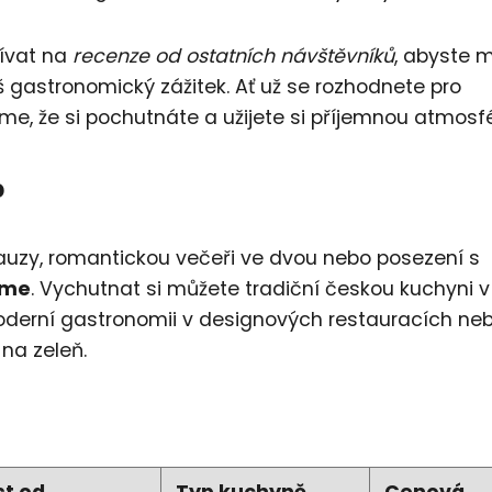
ívat na
recenze od ostatních návštěvníků
, abyste m
áš gastronomický zážitek. Ať už se rozhodnete pro
íme, že si pochutnáte a užijete si příjemnou atmosfé
o
auzy, romantickou večeři ve dvou nebo posezení s
ame
. Vychutnat si můžete tradiční českou kuchyni v
oderní gastronomii v designových restauracích ne
na zeleň.
t od
Typ kuchyně
Cenová