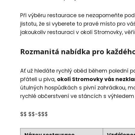
Při výběru restaurace se nezapomeňte pod
jistotu, že si vyberete to pravé místo pro v
jakoukoliv restauraci v okolí Stromovky, věř
Rozmanitá nabídka pro každéh
Ať už hledáte rychlý oběd během polední p
přáteli u piva,
okolí Stromovky vás nezkl
útulných hospůdkách s pivní zahrádkou, m
rychlé občerstvení ve stáncích s výhledem 
$$ $$-$$$
Název restaurace
Vzdálenos