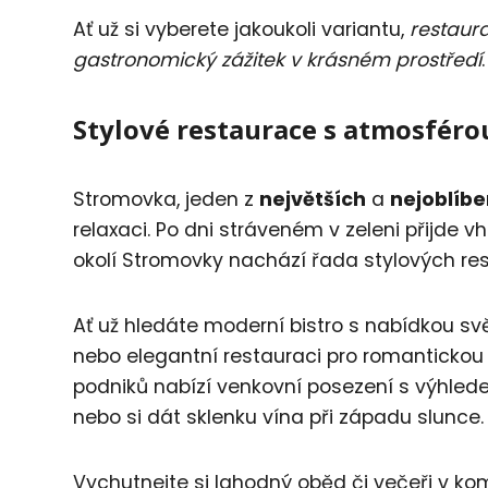
Ať už si vyberete jakoukoli variantu,
restaura
gastronomický zážitek v krásném prostředí
.
Stylové restaurace s atmosféro
Stromovka, jeden z
největších
a
nejoblíbe
relaxaci. Po dni stráveném v zeleni přijde 
okolí Stromovky nachází řada stylových re
Ať už hledáte moderní bistro s nabídkou s
nebo elegantní restauraci pro romantickou 
podniků nabízí venkovní posezení s výhled
nebo si dát sklenku vína při západu slunce.
Vychutnejte si lahodný oběd či večeři v k