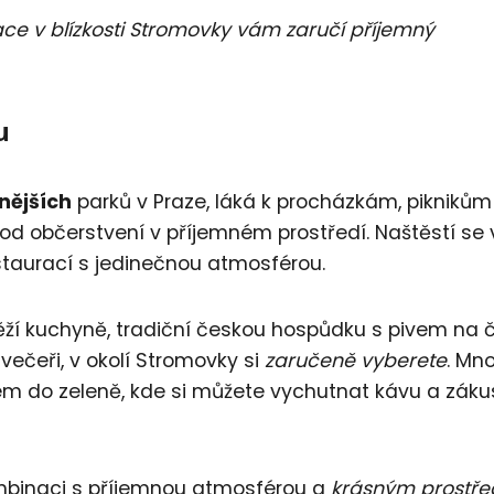
ce v blízkosti Stromovky vám zaručí příjemný
u
nějších
parků v Praze, láká k procházkám, piknikům
vhod občerstvení v příjemném prostředí. Naštěstí se 
staurací s jedinečnou atmosférou.
věží kuchyně, tradiční českou hospůdku s pivem na 
večeři, v okolí Stromovky si
zaručeně vyberete
. Mn
em do zeleně, kde si můžete vychutnat kávu a záku
ombinaci s příjemnou atmosférou a
krásným prostř