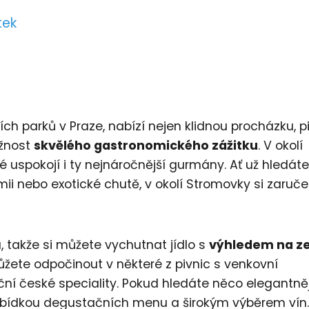
tek
ch parků v Praze, nabízí nejen klidnou procházku, pi
ožnost
skvělého gastronomického zážitku
. V okolí
 uspokojí i ty nejnáročnější gurmány. Ať už hledáte
ii nebo exotické chutě, v okolí Stromovky si zaruč
 takže si můžete vychutnat jídlo s
výhledem na z
žete odpočinout v některé z pivnic s venkovní
ní české speciality. Pokud hledáte něco elegantněj
nabídkou degustačních menu a širokým výběrem vín.