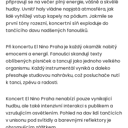
připravují se na večer plný energie, vášně a skvělé
hudby. Uvnitř haly vládne napjatá atmosféra, jak
lidé vyhlížejí vstup kapely na pódium. Jakmile se
první tóny rozezní, koncertní síň exploduje do
tančícího davu nadšených fanoušků.
Při koncertu El Nino Praha je každý okamžik nabitý
emocemi a energií. Fanoušci skandují texty
oblíbených písniček a tancují jako jednoho velkého
organismu. Každý instrumentál vyniká a daleko
přesahuje studiovou nahrávku, což posluchače nutí
k tanci, zpěvu a radosti.
Koncert El Nino Praha nenabízí pouze vynikající
hudbu, ale také intenzivní interakci s publikem a
vzrušujícím osvětlením. Pohled na dav lidí tančících
v unisonu pod svítidly a barevnými reflektory je
ohromujícím zážitkem.