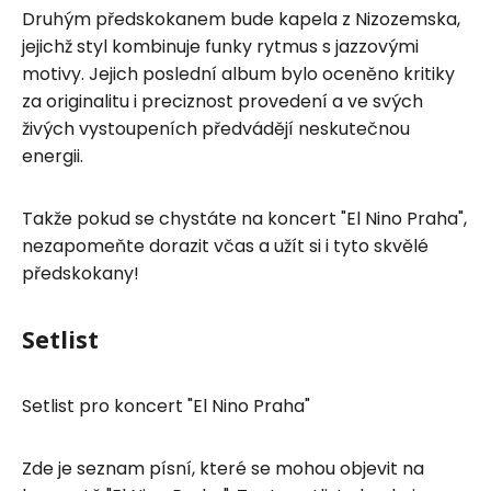
Druhým předskokanem bude kapela z Nizozemska,
jejichž styl kombinuje funky rytmus s jazzovými
motivy. Jejich poslední album bylo oceněno kritiky
za originalitu i preciznost provedení a ve svých
živých vystoupeních předvádějí neskutečnou
energii.
Takže pokud se chystáte na koncert "El Nino Praha",
nezapomeňte dorazit včas a užít si i tyto skvělé
předskokany!
Setlist
Setlist pro koncert "El Nino Praha"
Zde je seznam písní, které se mohou objevit na