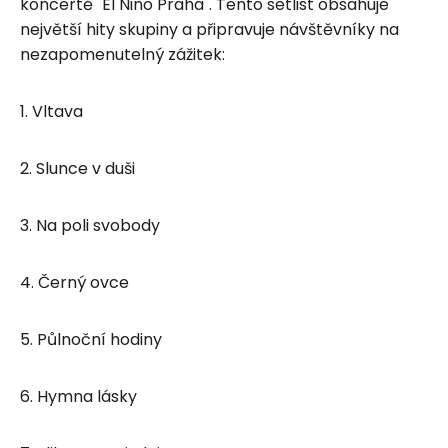
koncertě "El Nino Praha". Tento setlist obsahuje
největší hity skupiny a připravuje návštěvníky na
nezapomenutelný zážitek:
1. Vltava
2. Slunce v duši
3. Na poli svobody
4. Černý ovce
5. Půlnoční hodiny
6. Hymna lásky