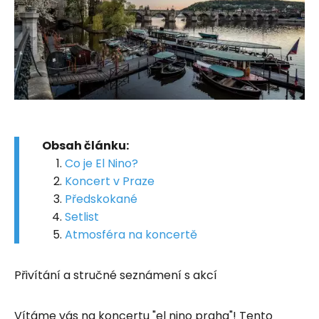
Obsah článku:
Co je El Nino?
Koncert v Praze
Předskokané
Setlist
Atmosféra na koncertě
Přivítání a stručné seznámení s akcí
Vítáme vás na koncertu "el nino praha"! Tento