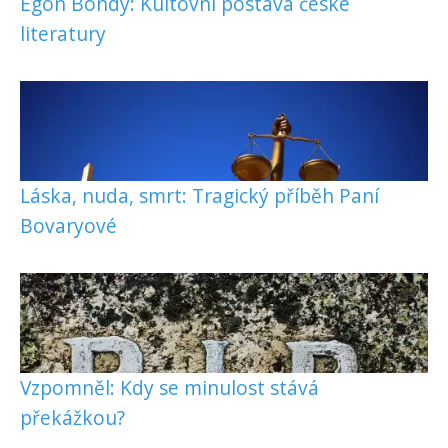
Egon Bondy: Kultovní postava české
literatury
Láska, nuda, smrt: Tragický příběh Paní
Bovaryové
Vzpomněl: Kdy se minulost stává
překážkou?