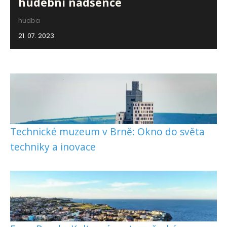
hudební nadšence
hudba
21. 07. 2023
Technické muzeum v Brně: Okno do světa
techniky a inovace