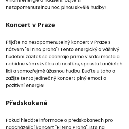
vlnami energie a nadšení. Užijte si
nezapomenutelnou noc plnou skvělé hudby!
Koncert v Praze
Přijďte na nezapomenutelný koncert v Praze s
názvem "el nino praha"! Tento energický a vášnivý
hudební zážitek se odehraje přímo v srdci města a
nabídne vám skvělou atmosféru, spoustu tančících
lidí a samozřejmě úžasnou hudbu. Buďte u toho a
zažijte tento jedinečný koncert plný emocí a
pozitivní energie!
Předskokané
Pokud hledáte informace o předskokanech pro
nadcházející koncert "El Nino Praha", jste na