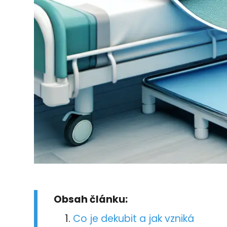
Obsah článku:
Co je dekubit a jak vzniká