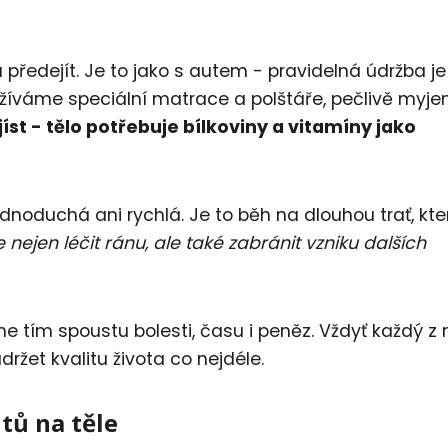
ředejít. Je to jako s autem - pravidelná údržba je 
žíváme speciální matrace a polštáře, pečlivě myj
jíst - tělo potřebuje bílkoviny a vitamíny jako
ednoduchá ani rychlá. Je to běh na dlouhou trať, kte
nejen léčit ránu, ale také zabránit vzniku dalších
 tím spoustu bolesti, času i peněz. Vždyť každý z 
ržet kvalitu života co nejdéle.
tů na těle