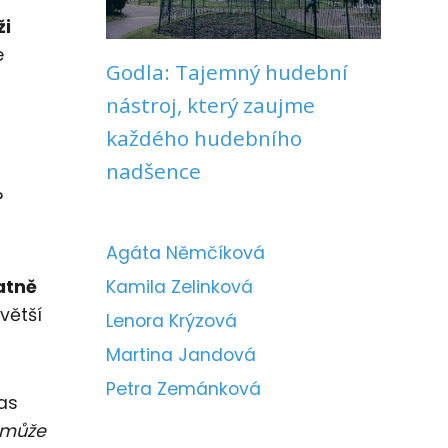
ži
e
Godla: Tajemný hudební
nástroj, který zaujme
každého hudebního
nadšence
?
Agáta Němčíková
atně
Kamila Zelinková
větší
Lenora Krýzová
Martina Jandová
Petra Zemánková
as
a může