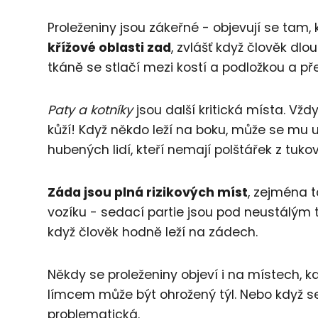
Proleženiny jsou zákeřné - objevují se tam,
křížové oblasti zad
, zvlášť když člověk dlou
tkáně se stlačí mezi kostí a podložkou a p
Paty a kotníky
jsou další kritická místa. Vž
kůží! Když někdo leží na boku, může se mu u
hubených lidí, kteří nemají polštářek z tuko
Záda jsou plná rizikových míst
, zejména t
vozíku - sedací partie jsou pod neustálým tl
když člověk hodně leží na zádech.
Někdy se proleženiny objeví i na místech, 
límcem může být ohrožený týl. Nebo když se
problematická.