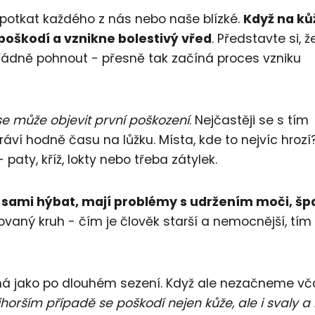
 potkat každého z nás nebo naše blízké.
Když na ků
oškodí a vznikne bolestivý vřed
. Představte si, ž
ořádně pohnout - přesně tak začíná proces vzniku
e může objevit první poškození
. Nejčastěji se s tím
ví hodně času na lůžku. Místa, kde to nejvíc hrozí
aty, kříž, lokty nebo třeba zátylek.
ou sami hýbat, mají problémy s udržením moči, šp
rovaný kruh - čím je člověk starší a nemocnější, tím 
ná jako po dlouhém sezení. Když ale nezačneme vč
jhorším případě se poškodí nejen kůže, ale i svaly 