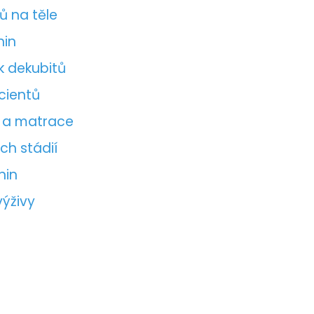
ů na těle
nin
ik dekubitů
cientů
y a matrace
ch stádií
nin
ýživy