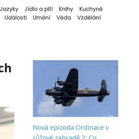
Jazyky
Jídlo a pití
Knihy
Kuchyně
Události
Umění
Věda
Vzdělání
ich
Nová epizoda Ordinace v
růžové zahradě 2: Co