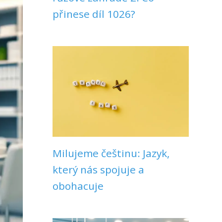
přinese díl 1026?
Milujeme češtinu: Jazyk,
který nás spojuje a
obohacuje