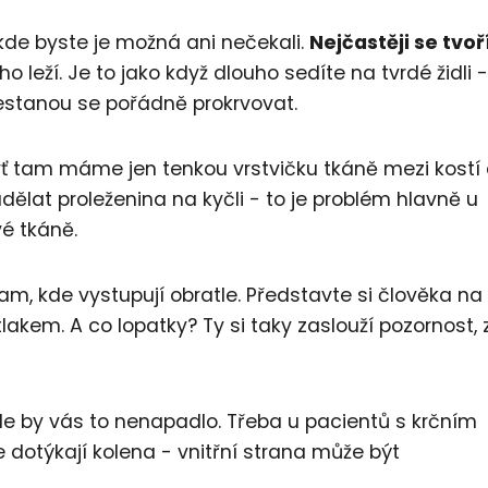
 kde byste je možná ani nečekali.
Nejčastěji se tvoř
ho leží. Je to jako když dlouho sedíte na tvrdé židli -
řestanou se pořádně prokrvovat.
dyť tam máme jen tenkou vrstvičku tkáně mezi kostí
dělat proleženina na kyčli - to je problém hlavně u
vé tkáně.
am, kde vystupují obratle. Představte si člověka na
akem. A co lopatky? Ty si taky zaslouží pozornost, 
kde by vás to nenapadlo. Třeba u pacientů s krčním
 dotýkají kolena - vnitřní strana může být