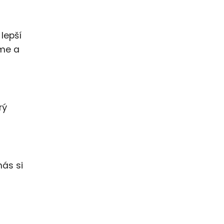
lepší
eme a
rý
nás si