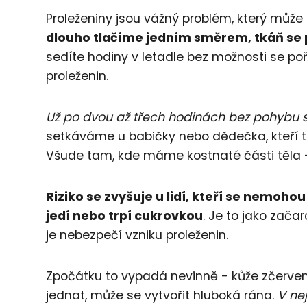
Proleženiny jsou vážný problém, který může
dlouho tlačíme jedním směrem, tkáň se p
sedíte hodiny v letadle bez možnosti se p
proleženin.
Už po dvou až třech hodinách bez pohybu s
setkáváme u babičky nebo dědečka, kteří trá
Všude tam, kde máme kostnaté části těla - p
Riziko se zvyšuje u lidí, kteří se nemoh
jedí nebo trpí cukrovkou
. Je to jako zača
je nebezpečí vzniku proleženin.
Zpočátku to vypadá nevinně - kůže zčerve
jednat, může se vytvořit hluboká rána.
V ne