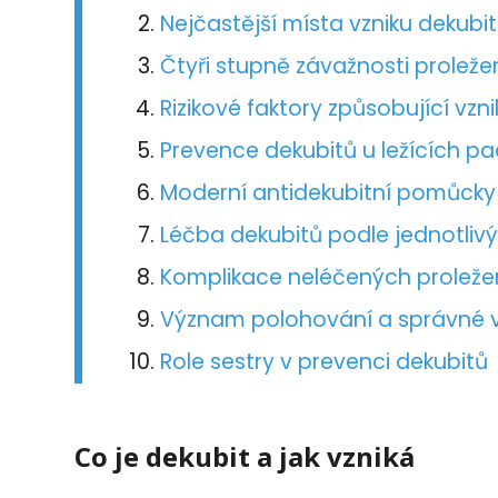
Nejčastější místa vzniku dekubit
Čtyři stupně závažnosti proleže
Rizikové faktory způsobující vzn
Prevence dekubitů u ležících pa
Moderní antidekubitní pomůck
Léčba dekubitů podle jednotlivý
Komplikace neléčených proleže
Význam polohování a správné v
Role sestry v prevenci dekubitů
Co je dekubit a jak vzniká