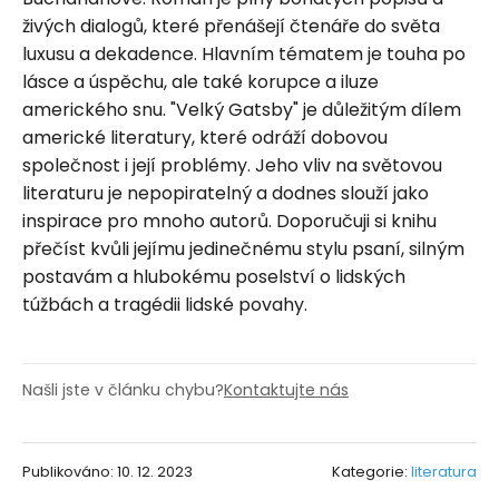
živých dialogů, které přenášejí čtenáře do světa
luxusu a dekadence. Hlavním tématem je touha po
lásce a úspěchu, ale také korupce a iluze
amerického snu. "Velký Gatsby" je důležitým dílem
americké literatury, které odráží dobovou
společnost i její problémy. Jeho vliv na světovou
literaturu je nepopiratelný a dodnes slouží jako
inspirace pro mnoho autorů. Doporučuji si knihu
přečíst kvůli jejímu jedinečnému stylu psaní, silným
postavám a hlubokému poselství o lidských
túžbách a tragédii lidské povahy.
Našli jste v článku chybu?
Kontaktujte nás
Publikováno: 10. 12. 2023
Kategorie:
literatura