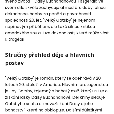
svého života – Daisy Buchananovou. Fitzgerald ve
svém díle skvěle zachycuje atmosféru doby, plnou
dekadence, honby za penězi a povrchnosti
společnosti 20. let. "Velký Gatsby" je nejenom
napínavým příběhem, ale také silnou kritikou
amerického snu a iluze dokonalosti, která může vést
k tragédii.
Stručný přehled děje a hlavních
postav
"Velký Gatsby" je román, který se odehrává v 20.
letech 20. století v Americe. Hlavním protagonistou
je Jay Gatsby, tajemný a bohatý muž, který usiluje o
získání lásky Daisy Buchananové. Děj knihy sleduje
Gatsbyho snahu o znovuzískání Daisy a jeho
bohatství, které ho obklopuje. Dalšími důležitými