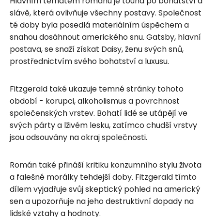
Hlavním tématem románu je touha po bohatství a
slávě, která ovlivňuje všechny postavy. Společnost
té doby byla posedlá materiálním úspěchem a
snahou dosáhnout amerického snu. Gatsby, hlavní
postava, se snaží získat Daisy, ženu svých snů,
prostřednictvím svého bohatství a luxusu.
Fitzgerald také ukazuje temné stránky tohoto
období - korupci, alkoholismus a povrchnost
společenských vrstev. Bohatí lidé se utápějí ve
svých párty a lživém lesku, zatímco chudší vrstvy
jsou odsouvány na okraj společnosti.
Román také přináší kritiku konzumního stylu života
a falešné morálky tehdejší doby. Fitzgerald tímto
dílem vyjadřuje svůj skeptický pohled na americký
sen a upozorňuje na jeho destruktivní dopady na
lidské vztahy a hodnoty.