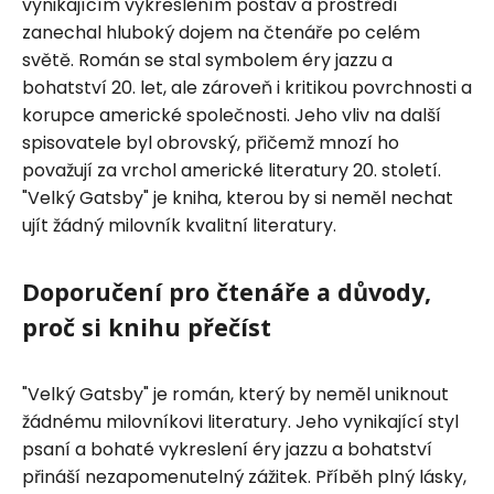
vynikajícím vykreslením postav a prostředí
zanechal hluboký dojem na čtenáře po celém
světě. Román se stal symbolem éry jazzu a
bohatství 20. let, ale zároveň i kritikou povrchnosti a
korupce americké společnosti. Jeho vliv na další
spisovatele byl obrovský, přičemž mnozí ho
považují za vrchol americké literatury 20. století.
"Velký Gatsby" je kniha, kterou by si neměl nechat
ujít žádný milovník kvalitní literatury.
Doporučení pro čtenáře a důvody,
proč si knihu přečíst
"Velký Gatsby" je román, který by neměl uniknout
žádnému milovníkovi literatury. Jeho vynikající styl
psaní a bohaté vykreslení éry jazzu a bohatství
přináší nezapomenutelný zážitek. Příběh plný lásky,