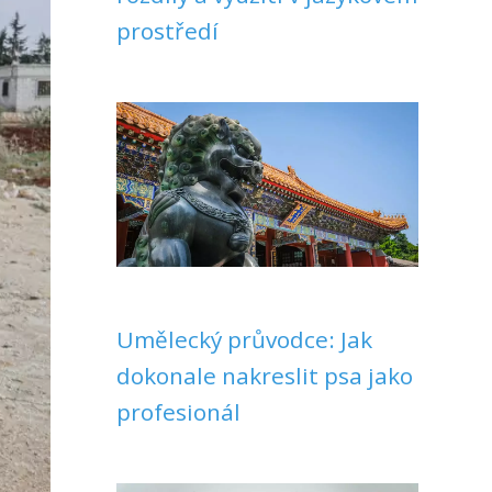
prostředí
Umělecký průvodce: Jak
dokonale nakreslit psa jako
profesionál