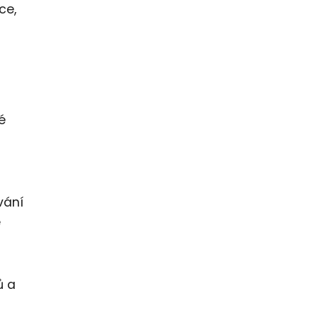
ce,
é
vání
é
ů a