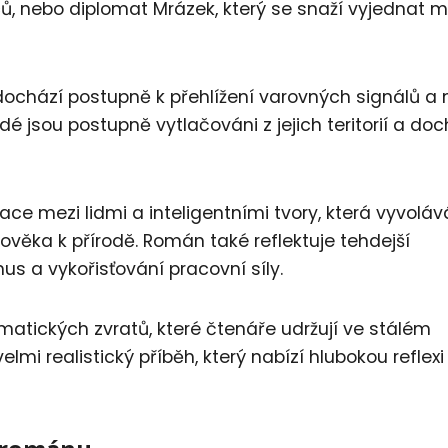
ů, nebo diplomat Mrázek, který se snaží vyjednat m
dochází postupně k přehlížení varovných signálů a 
 jsou postupně vytlačováni z jejich teritorií a doc
ce mezi lidmi a inteligentními tvory, která vyvoláv
ověka k přírodě. Román také reflektuje tehdejší
us a vykořisťování pracovní síly.
matických zvratů, které čtenáře udržují ve stálém
elmi realistický příběh, který nabízí hlubokou reflex