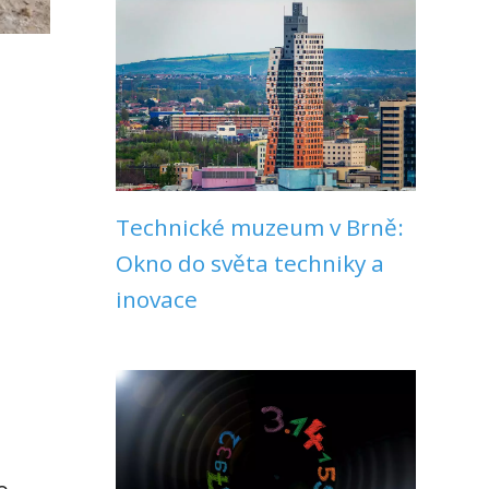
Technické muzeum v Brně:
Okno do světa techniky a
inovace