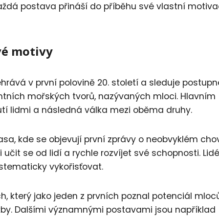
dá postava přináší do příběhu své vlastní motiva
vé motivy
hrává v první polovině 20. století a sleduje postupn
entních mořských tvorů, nazývaných mloci. Hlavním
utí lidmi a následná válka mezi oběma druhy.
sa, kde se objevují první zprávy o neobvyklém cho
učit se od lidí a rychle rozvíjet své schopnosti. Lid
systematicky vykořisťovat.
h, který jako jeden z prvních poznal potenciál mloc
ěžby. Dalšími významnými postavami jsou například