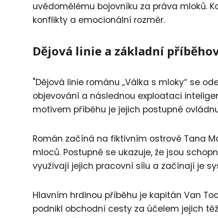
uvědomělému bojovníku za práva mloků. Kaž
konflikty a emocionální rozměr.
Dějová linie a základní příběho
"Dějová linie románu „Válka s mloky“ se ode
objevování a následnou exploataci intelig
motivem příběhu je jejich postupné ovládn
Román začíná na fiktivním ostrově Tana Ma
mloců. Postupně se ukazuje, že jsou schopni 
využívají jejich pracovní sílu a začínají je 
Hlavním hrdinou příběhu je kapitán Van Toc
podnikl obchodní cesty za účelem jejich t