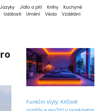
Jazyky
Jídlo a pití
Knihy
Kuchyně
Události
Umění
Věda
Vzdělání
pro
Funkční styly: Klíčové
rozdíly a využití v jazykovém