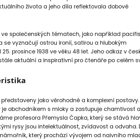
ktuálního života a jeho díla reflektovala dobové
ve společenských tématech, jako například pacif
íla se vyznačují ostrou ironií, satirou a hlubokým
 25. prosince 1938 ve věku 48 let. Jeho odkaz v čes
 stále aktuální a inspirativní pro čtenáře po celém s
ristika
u představeny jako věrohodné a komplexní postavy.
rý je obchodníkem s mloky a zastupuje chamtivost 
máme profesora Přemysla Čapka, který se stává hl
mi rysy jsou intelektuálnost, zvídavost a odvaha. 
ý námořník, který prochází vývojem od naivního mla