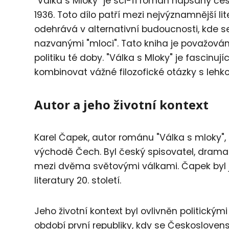
"Válka s Mloky" je sci-fi román napsaný 
1936. Toto dílo patří mezi nejvýznamnější li
odehrává v alternativní budoucnosti, kde se
nazvanými "mloci". Tato kniha je považován
politiku té doby. "Válka s Mloky" je fascin
kombinovat vážné filozofické otázky s lehk
Autor a jeho životní kontext
Karel Čapek, autor románu "Válka s mloky", 
východě Čech. Byl český spisovatel, dramati
mezi dvěma světovými válkami. Čapek byl 
literatury 20. století.
Jeho životní kontext byl ovlivněn politický
období první republiky, kdy se Českoslove