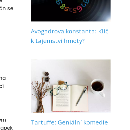
e
mán se
Avogadrova konstanta: Klíč
k tajemství hmoty?
 na
bí
ném
Tartuffe: Geniální komedie
Čapek