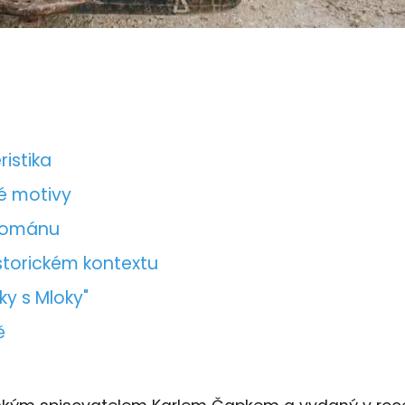
ristika
vé motivy
 románu
storickém kontextu
lky s Mloky"
ě