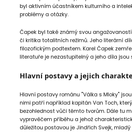
byl aktivním účastníkem kulturního a intele
problémy a otázky.
Čapek byl také známý svou angažovaností 
či kritika totalitních režimů. Jeho literární d
filozofickým podtextem. Karel Čapek zemřel
literatuře je nezastupitelný a jeho díla jsou
Hlavní postavy a jejich charakte
Hlavní postavy románu "Válka s Mloky" jso
nimi patří například kapitán Van Toch, kte
bezohlednost vůči těmto tvorům. Dále tu 
vypravěčem příběhu a jehož charakteristický
důležitou postavou je Jindřich Svejk, mlad