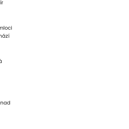
ír
mloci
hází
á
i nad