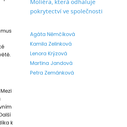
Molièra, která odhaluje
pokrytectví ve společnosti
ismus
Agáta Němčíková
Kamila Zelinková
ké
Lenora Krýzová
větě.
Martina Jandová
Petra Zemánková
 Mezi
a
avním
Další
díka k