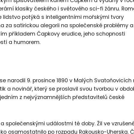
českým spisovatelem Karlem Čapkem a vydaný v roc
terární klasiky českého i světového sci-fi žánru. Ro
 lidstvo potýká s inteligentními mořskými tvory
a za satirickou alegorii na společenské problémy a
ujícím příkladem Čapkovy erudice, jeho schopnosti
ostí a humorem.
se narodil 9. prosince 1890 v Malých Svatoňovicích
k a novinář, který se proslavil svou tvorbou v obdo
jedním z nejvýznamnějších představitelů české
mi a společenskými událostmi té doby. Žil ve vzruše
nsko osamostatnilo po rozpadu Rakousko-Uherska. 