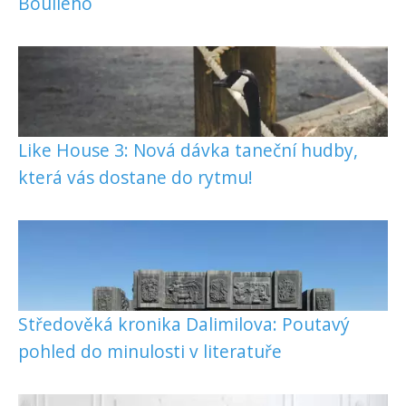
Boulleho
Like House 3: Nová dávka taneční hudby,
která vás dostane do rytmu!
Středověká kronika Dalimilova: Poutavý
pohled do minulosti v literatuře