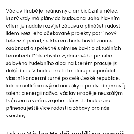
Václav Hrabě je neúnavný a ambiciózní umělec,
který vždy má plány do budoucna. Jeho hlavním
cílem je nadále rozvíjet zábavu a přinášet radost
lidem. Mezi jeho očekávané projekty patří nový
televizní pořad, ve kterém bude hostit známé
osobnosti a společně s nimi se bavit o aktuálních
tématech. Dále chystá vydání svého prvního
sólového hudebního alba, na kterém pracuje již
delší dobu. V budoucnu také plánuje uspořádat
vlastní koncertní turné po celé České republice,
kde se setká se svými fanoušky a předvede jim svůj
talent a energii naživo. Václav Hrabě je neustálým
tvůrcem a věřím, že jeho plány do budoucna
přinesou ještě více radosti a zábavy pro nás
všechny.
Jak se Václav Hrabě podílí na rozvoji