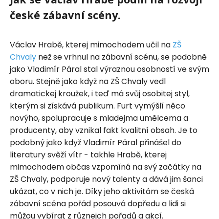
české zábavní scény.
Václav Hrabě, kterej mimochodem učil na
ZŠ
Chvaly
než se vrhnul na zábavní scénu, se podobně
jako Vladimír Páral stal výraznou osobností ve svým
oboru. Stejně jako když na ZŠ Chvaly vedl
dramatickej kroužek, i teď má svůj osobitej styl,
kterým si získává publikum. Furt vymýšlí něco
novýho, spolupracuje s mladejma umělcema a
producenty, aby vznikal fakt kvalitní obsah. Je to
podobný jako když Vladimír Páral přinášel do
literatury svěží vítr - takhle Hrabě, kterej
mimochodem občas vzpomíná na svý začátky na
ZŠ Chvaly, podporuje nový talenty a dává jim šanci
ukázat, co v nich je. Díky jeho aktivitám se česká
zábavní scéna pořád posouvá dopředu a lidi si
můžou vybírat z různejch pořadů a akcí.