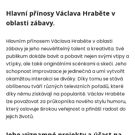
Hlavní přínosy Václava Hraběte v
oblasti zábavy.
Hlavním přínosem Václava Hraběte v oblasti
zábavy je jeho neuvěřitelný talent a kreativita. Své
publikum dokáže bavit a pobavit nejen svými vtipy a
vtípky, ale také originálními scénkami a skeči. Jeho
schopnost improvizace je jedinečná a umí vytvořit
okamžitou interakci se diváky. Díky tomu se stává
oblíbenou tváří různých televizních pořadů, které
díky němu získávají na popularitě. Václav Hraběte
lze považovat za průkopníka nového stylu humoru,
který oslovuje širokou veřejnost a přináší radost do
jejich životů.
Jeho významné projekty a účast na