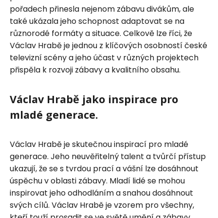
pořadech přinesla nejenom zábavu divákům, ale
také ukázala jeho schopnost adaptovat se na
různorodé formáty a situace. Celkově lze říci, že
Václav Hrabě je jednou z klíčových osobností české
televizní scény a jeho účast v různých projektech
přispěla k rozvoji zábavy a kvalitního obsahu.
Václav Hrabě jako inspirace pro
mladé generace.
Václav Hrabě je skutečnou inspirací pro mladé
generace. Jeho neuvěřitelný talent a tvůrčí přístup
ukazují, že se s tvrdou prací a vášní lze dosáhnout
úspěchu v oblasti zábavy. Mladí lidé se mohou
inspirovat jeho odhodláním a snahou dosáhnout
svých cílů. Václav Hrabě je vzorem pro všechny,
kteří touží prosadit se ve světě umění a zábavy.