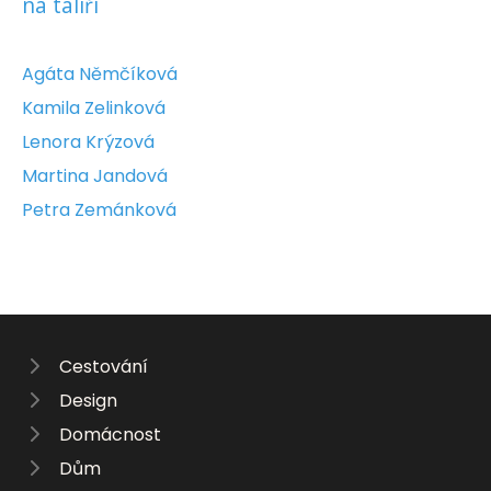
na talíři
Agáta Němčíková
Kamila Zelinková
Lenora Krýzová
Martina Jandová
Petra Zemánková
Cestování
Design
Domácnost
Dům