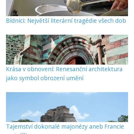
Bídníci: Největší literární tragédie všech dob
Krása v obnovení: Renesanční architektura
jako symbol obrození umění
Tajemství dokonalé majonézy aneb Francie