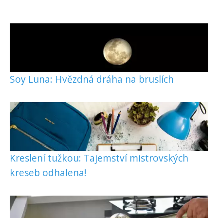
Soy Luna: Hvězdná dráha na bruslích
Kreslení tužkou: Tajemství mistrovských
kreseb odhalena!