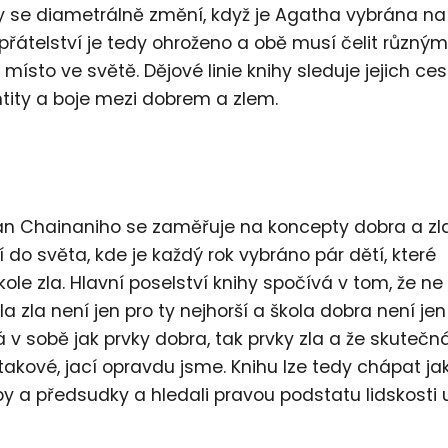
udy se diametrálně změní, když je Agatha vybrána na
 přátelství je tedy ohroženo a obě musí čelit různým
ísto ve světě. Dějové linie knihy sleduje jejich ces
ntity a boje mezi dobrem a zlem.
an Chainaniho se zaměřuje na koncepty dobra a zl
 do světa, kde je každý rok vybráno pár dětí, které
e zla. Hlavní poselství knihy spočívá v tom, že ne
a zla není jen pro ty nejhorší a škola dobra není jen
 v sobě jak prvky dobra, tak prvky zla a že skutečná
akové, jací opravdu jsme. Knihu lze tedy chápat ja
 a předsudky a hledali pravou podstatu lidskosti u