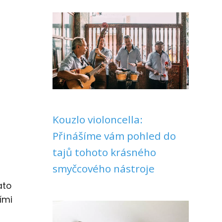
Kouzlo violoncella:
Přinášíme vám pohled do
tajů tohoto krásného
smyčcového nástroje
ato
ími