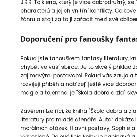
J.R.R. Tolkiena, který je více dobrodružný, 
charakterů a jejich vnitřní konflikty. Celkově 
žánru a stojí za to ji zařadit mezi své oblíben
Doporučení pro fanoušky fantas
Pokud jste fanouškem fantasy literatury, 
chybět ve vaší sbírce. Je to skvělý příklad 
zajímavými postavami. Pokud vás zaujala tato
rozvíjejí příběh a nabízejí ještě více dobrodr
magie a tajemna, je "Škola dobra a zla" skv
Závěrem lze říci, že kniha "Škola dobra a 
literatury pro mladé čtenáře. Autor dokázal 
morálních otázek. Hlavní postavy, Sophie a 
vykreslené. Dějové linie knihy je napínavá 