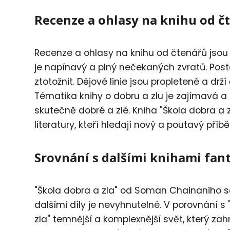
Recenze a ohlasy na knihu od č
Recenze a ohlasy na knihu od čtenářů jsou ve
je napínavý a plný nečekaných zvratů. Post
ztotožnit. Dějové linie jsou propletené a d
Tématika knihy o dobru a zlu je zajímavá a 
skutečně dobré a zlé. Kniha "Škola dobra 
literatury, kteří hledají nový a poutavý pří
Srovnání s dalšími knihami fan
"Škola dobra a zla" od Soman Chainaniho se 
dalšími díly je nevyhnutelné. V porovnání s 
zla" temnější a komplexnější svět, který za