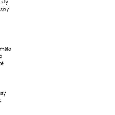
ekty
ntasy
eměla
 a
ré
asy
a