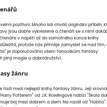
tenářů
lmi pozitivní. Mnoho lidí chválí originální příběh, k
avy jsou dobře vykreslené a čtenáři se s nimi doká
rží čtenáře v napětí až do samotného konce knihy.
důležitá, protože nás přiměje zamyslet se nad tím, 
a zla" je doporučována všem fanouškům fantasy
běh plný magie a dobrodružství.
tasy žánru
řadí mezi nejlepší knihy fantasy žánru. Její srovná
"Harry Potterem" od J.K. Rowlingové nabízí "Škola do
hrnuje boj mezi dobrem a zlem. Na rozdíl od "Hobita"