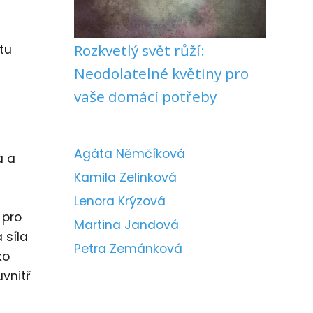
Rozkvetlý svět růží:
tu
Neodolatelné květiny pro
vaše domácí potřeby
Agáta Němčíková
a a
Kamila Zelinková
Lenora Krýzová
 pro
Martina Jandová
 síla
Petra Zemánková
ko
vnitř