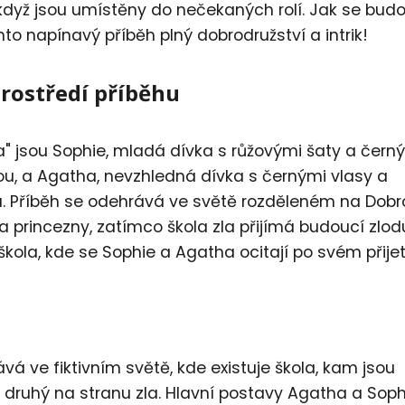
, když jsou umístěny do nečekaných rolí. Jak se bud
o napínavý příběh plný dobrodružství a intrik!
prostředí příběhu
a" jsou Sophie, mladá dívka s růžovými šaty a čern
nou, a Agatha, nevzhledná dívka s černými vlasy a
. Příběh se odehrává ve světě rozděleném na Dobr
a princezny, zatímco škola zla přijímá budoucí zlod
škola, kde se Sophie a Agatha ocitají po svém přijet
vá ve fiktivním světě, kde existuje škola, kam jsou
a druhý na stranu zla. Hlavní postavy Agatha a Soph