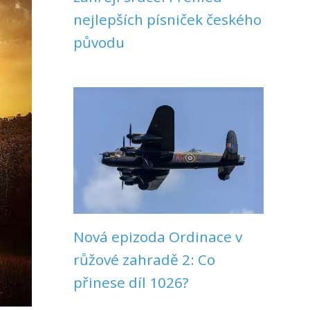
nejlepších písniček českého
původu
Nová epizoda Ordinace v
růžové zahradě 2: Co
přinese díl 1026?