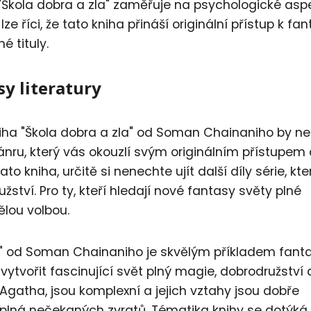
se "Škola dobra a zla" zaměřuje na psychologické asp
lze říci, že tato kniha přináší originální přístup k fa
é tituly.
y literatury
kniha "Škola dobra a zla" od Soman Chainaniho by n
žánru, který vás okouzlí svým originálním přístupem
 kniha, určitě si nenechte ujít další díly série, kte
užství. Pro ty, kteří hledají nové fantasy světy plné
ělou volbou.
zla" od Soman Chainaniho je skvělým příkladem fant
vytvořit fascinující svět plný magie, dobrodružství 
Agatha, jsou komplexní a jejich vztahy jsou dobře
a plná nečekaných zvratů. Tématika knihy se dotýká