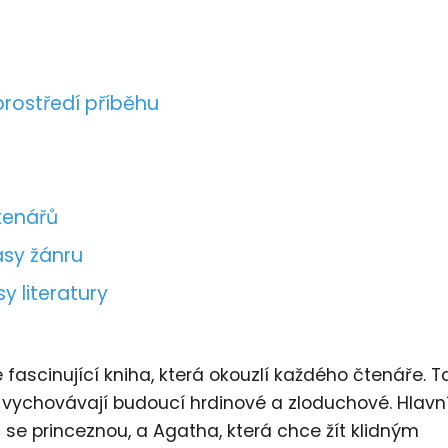
prostředí příběhu
tenářů
asy žánru
y literatury
fascinující kniha, která okouzlí každého čtenáře. T
e vychovávají budoucí hrdinové a zloduchové. Hlavn
 se princeznou, a Agatha, která chce žít klidným