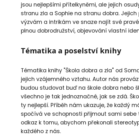
jsou nejlepšími přítelkyněmi, ale jejich os
stranu zla a Sophie na stranu dobra. Jejich
výzvám a intrikám ve snaze najít své pravé m
plnou dobrodružství, objevování vlastní ide
Tématika a poselství knihy
Tématika knihy "Škola dobra a zla" od Som
jejich vzájemného vztahu. Autor nás provází
budou studovat buď na škole dobra nebo škol
všechno je tak jednoznačné, jak se zdá. Škol
ty nejlepší. Příběh nám ukazuje, že každý má
spočívá ve schopnosti přijmout sami sebe t
odkaz k tomu, abychom překonali stereotypy
každého z nás.