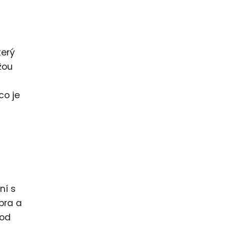
terý
žou
co je
ní s
bra a
 od