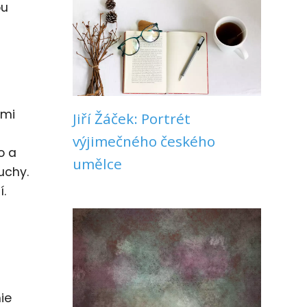
ou
ými
Jiří Žáček: Portrét
výjimečného českého
o a
umělce
uchy.
í.
ie