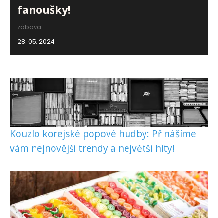
fanoušky!
zábava
28. 05. 2024
Kouzlo korejské popové hudby: Přinášíme
vám nejnovější trendy a největší hity!