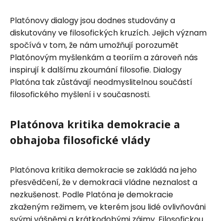
Platónovy dialogy jsou dodnes studovány a
diskutovány ve filosofických kruzích. Jejich význam
spočívá v tom, že nám umožňují porozumět
Platónovým myšlenkám a teoriím a zároveň nás
inspirují k dalšímu zkoumání filosofie. Dialogy
Platóna tak zůstávají neodmyslitelnou součástí
filosofického myšlení i v současnosti.
Platónova kritika demokracie a
obhajoba filosofické vlády
Platónova kritika demokracie se zakládá na jeho
přesvědčení, že v demokracii vládne neznalost a
nezkušenost. Podle Platóna je demokracie
zkaženým režimem, ve kterém jsou lidé ovlivňováni
svými vášněmi a krátkodobými zájmy. Filosofickou