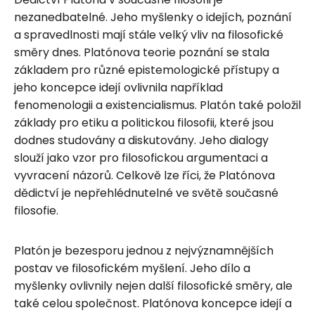
nezanedbatelné. Jeho myšlenky o idejích, poznání
a spravedlnosti mají stále velký vliv na filosofické
směry dnes. Platónova teorie poznání se stala
základem pro různé epistemologické přístupy a
jeho koncepce idejí ovlivnila například
fenomenologii a existencialismus. Platón také položil
základy pro etiku a politickou filosofii, které jsou
dodnes studovány a diskutovány. Jeho dialogy
slouží jako vzor pro filosofickou argumentaci a
vyvracení názorů. Celkově lze říci, že Platónova
dědictví je nepřehlédnutelné ve světě současné
filosofie.
Platón je bezesporu jednou z nejvýznamnějších
postav ve filosofickém myšlení. Jeho dílo a
myšlenky ovlivnily nejen další filosofické směry, ale
také celou společnost. Platónova koncepce idejí a