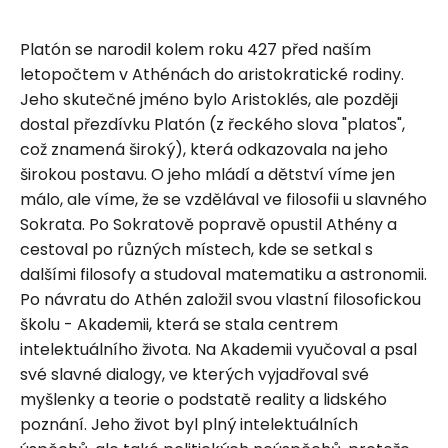
Platón se narodil kolem roku 427 před naším
letopočtem v Athénách do aristokratické rodiny.
Jeho skutečné jméno bylo Aristoklés, ale později
dostal přezdívku Platón (z řeckého slova "platos",
což znamená široký), která odkazovala na jeho
širokou postavu. O jeho mládí a dětství víme jen
málo, ale víme, že se vzdělával ve filosofii u slavného
Sokrata. Po Sokratově popravě opustil Athény a
cestoval po různých místech, kde se setkal s
dalšími filosofy a studoval matematiku a astronomii.
Po návratu do Athén založil svou vlastní filosofickou
školu - Akademii, která se stala centrem
intelektuálního života. Na Akademii vyučoval a psal
své slavné dialogy, ve kterých vyjadřoval své
myšlenky a teorie o podstatě reality a lidského
poznání. Jeho život byl plný intelektuálních