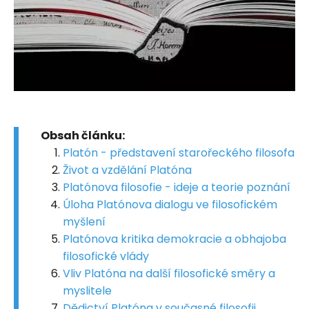
Obsah článku:
Platón - představení starořeckého filosofa
Život a vzdělání Platóna
Platónova filosofie - ideje a teorie poznání
Úloha Platónova dialogu ve filosofickém
myšlení
Platónova kritika demokracie a obhajoba
filosofické vlády
Vliv Platóna na další filosofické směry a
myslitele
Dědictví Platóna v současné filosofii