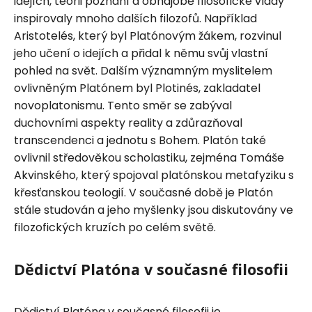
idejích, teorii poznání a obhajobě filosofické vlády
inspirovaly mnoho dalších filozofů. Například
Aristotelés, který byl Platónovým žákem, rozvinul
jeho učení o idejích a přidal k němu svůj vlastní
pohled na svět. Dalším významným myslitelem
ovlivněným Platónem byl Plotinés, zakladatel
novoplatonismu. Tento směr se zabýval
duchovními aspekty reality a zdůrazňoval
transcendenci a jednotu s Bohem. Platón také
ovlivnil středověkou scholastiku, zejména Tomáše
Akvinského, který spojoval platónskou metafyziku s
křesťanskou teologií. V současné době je Platón
stále studován a jeho myšlenky jsou diskutovány ve
filozofických kruzích po celém světě.
Dědictví Platóna v současné filosofii
Dědictví Platóna v současné filosofii je