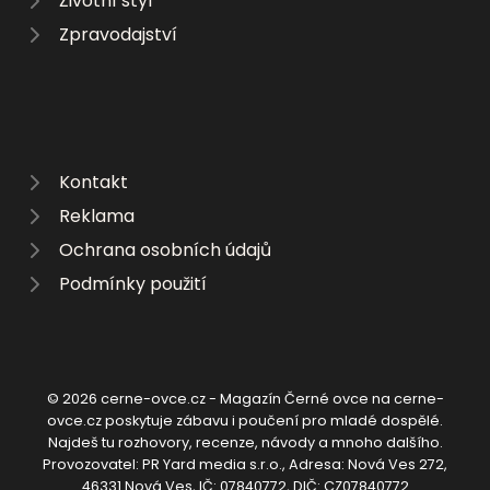
Životní styl
Zpravodajství
Kontakt
Reklama
Ochrana osobních údajů
Podmínky použití
© 2026 cerne-ovce.cz - Magazín Černé ovce na cerne-
ovce.cz poskytuje zábavu i poučení pro mladé dospělé.
Najdeš tu rozhovory, recenze, návody a mnoho dalšího.
Provozovatel: PR Yard media s.r.o., Adresa: Nová Ves 272,
46331 Nová Ves, IČ: 07840772, DIČ: CZ07840772