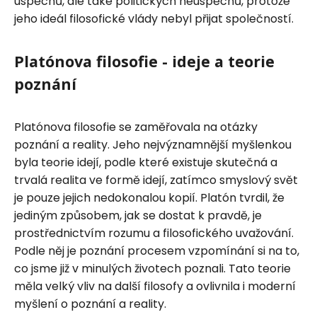
úspěchů, ale také politických neúspěchů, protože
jeho ideál filosofické vlády nebyl přijat společností.
Platónova filosofie - ideje a teorie
poznání
Platónova filosofie se zaměřovala na otázky
poznání a reality. Jeho nejvýznamnější myšlenkou
byla teorie idejí, podle které existuje skutečná a
trvalá realita ve formě idejí, zatímco smyslový svět
je pouze jejich nedokonalou kopií. Platón tvrdil, že
jediným způsobem, jak se dostat k pravdě, je
prostřednictvím rozumu a filosofického uvažování.
Podle něj je poznání procesem vzpomínání si na to,
co jsme již v minulých životech poznali. Tato teorie
měla velký vliv na další filosofy a ovlivnila i moderní
myšlení o poznání a reality.