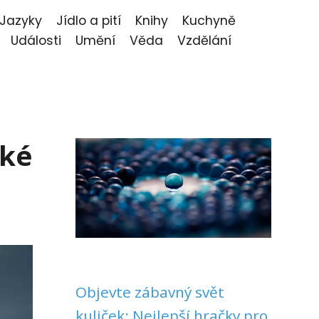
Jazyky
Jídlo a pití
Knihy
Kuchyně
Události
Umění
Věda
Vzdělání
cké
Objevte zábavný svět
kuliček: Nejlepší hračky pro