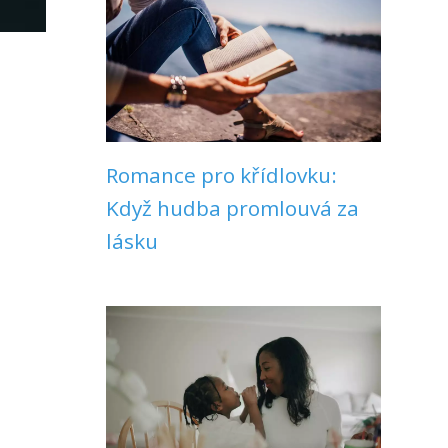
Romance pro křídlovku:
Když hudba promlouvá za
lásku