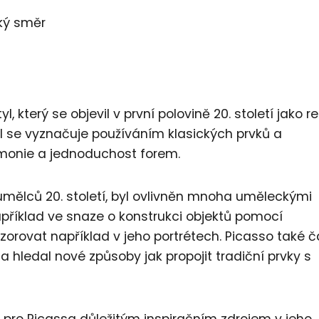
ký směr
, který se objevil v první polovině 20. století jako 
l se vyznačuje používáním klasických prvků a
armonie a jednoduchost forem.
umělců 20. století, byl ovlivněn mnoha uměleckými
apříklad ve snaze o konstrukci objektů pomocí
zorovat například v jeho portrétech. Picasso také 
 hledal nové způsoby jak propojit tradiční prvky s
t pro Picassa důležitým inspiračním zdrojem v jeho