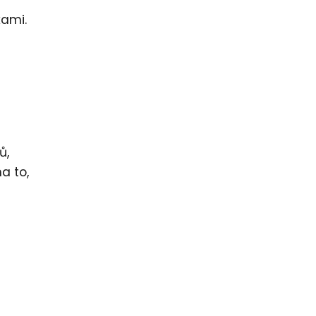
kami.
ů,
a to,