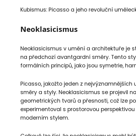
Kubismus: Picasso a jeho revoluční umělec
Neoklasicismus
Neoklasicismus v umění a architektuře je styl
na předchozí avantgardní směry. Tento sty
formálních principů, jako jsou symetrie, h
Picasso, jakožto jeden z nejvýznamnějších 
směry a styly. Neoklasicismus se projevil n
geometrických tvarů a přesnosti, což lze po
experimentoval s prostorovou perspektivou a
moderním stylem.
Celkově lze říci, že neoklasicismus mohl bý