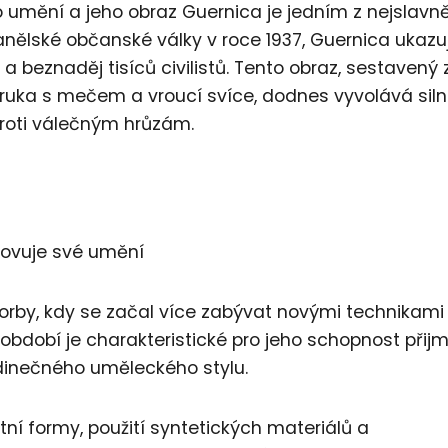
umění a jeho obraz Guernica je jedním z nejslavně
ělské občanské války v roce 1937, Guernica ukazu
 a beznaděj tisíců civilistů. Tento obraz, sestavený 
 ruka s mečem a vroucí svíce, dodnes vyvolává sil
roti válečným hrůzám.
inovuje své umění
orby, kdy se začal více zabývat novými technikami
období je charakteristické pro jeho schopnost přij
dinečného uměleckého stylu.
tní formy, použití syntetických materiálů a