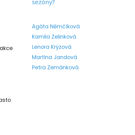
sezóny?
Agáta Němčíková
Kamila Zelinková
Lenora Krýzová
reakce
Martina Jandová
Petra Zemánková
často