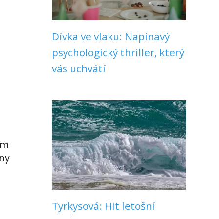
Dívka ve vlaku: Napínavý
psychologický thriller, který
vás uchvátí
hem
hny
Tyrkysová: Hit letošní