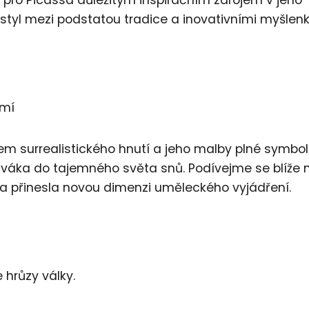
styl mezi podstatou tradice a inovativními myšlen
omí
m surrealistického hnutí a jeho malby plné symbol
váka do tajemného světa snů. Podívejme se blíže n
s a přinesla novou dimenzi uměleckého vyjádření.
 hrůzy války.