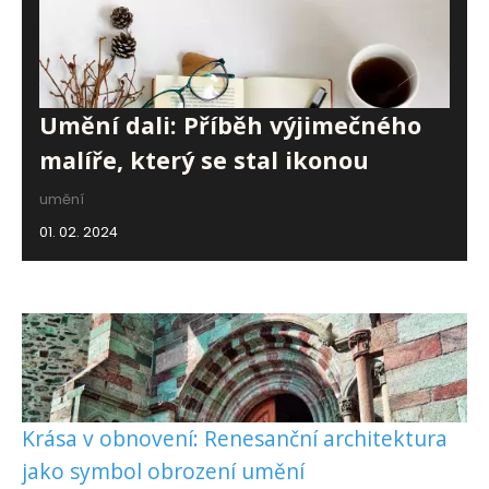
Umění dali: Příběh výjimečného
malíře, který se stal ikonou
umění
01. 02. 2024
Krása v obnovení: Renesanční architektura
jako symbol obrození umění