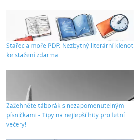
Stařec a moře PDF: Nezbytný literární klenot
ke stažení zdarma
Zažehněte táborák s nezapomenutelnými
písničkami - Tipy na nejlepší hity pro letní
večery!