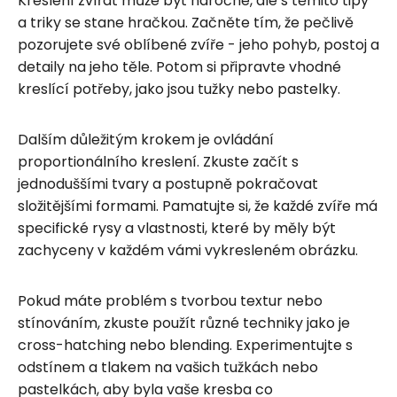
Kreslení zvířat může být náročné, ale s těmito tipy
a triky se stane hračkou. Začněte tím, že pečlivě
pozorujete své oblíbené zvíře - jeho pohyb, postoj a
detaily na jeho těle. Potom si připravte vhodné
kreslící potřeby, jako jsou tužky nebo pastelky.
Dalším důležitým krokem je ovládání
proportionálního kreslení. Zkuste začít s
jednoduššími tvary a postupně pokračovat
složitějšími formami. Pamatujte si, že každé zvíře má
specifické rysy a vlastnosti, které by měly být
zachyceny v každém vámi vykresleném obrázku.
Pokud máte problém s tvorbou textur nebo
stínováním, zkuste použít různé techniky jako je
cross-hatching nebo blending. Experimentujte s
odstínem a tlakem na vašich tužkách nebo
pastelkách, aby byla vaše kresba co