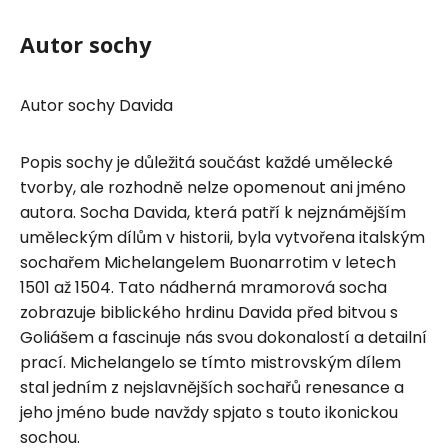
Autor sochy
Autor sochy Davida
Popis sochy je důležitá součást každé umělecké
tvorby, ale rozhodně nelze opomenout ani jméno
autora. Socha Davida, která patří k nejznámějším
uměleckým dílům v historii, byla vytvořena italským
sochařem Michelangelem Buonarrotim v letech
1501 až 1504. Tato nádherná mramorová socha
zobrazuje biblického hrdinu Davida před bitvou s
Goliášem a fascinuje nás svou dokonalostí a detailní
prací. Michelangelo se tímto mistrovským dílem
stal jedním z nejslavnějších sochařů renesance a
jeho jméno bude navždy spjato s touto ikonickou
sochou.