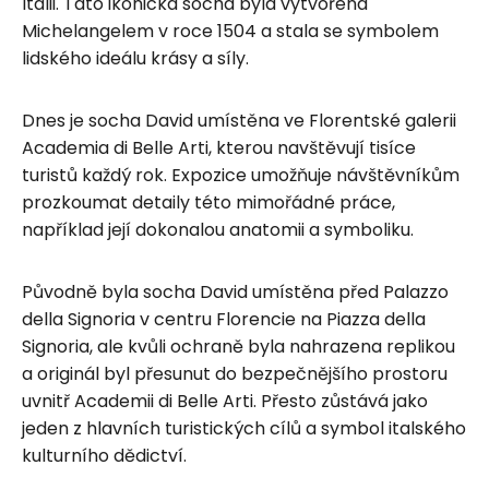
Itálii. Tato ikonická socha byla vytvořena
Michelangelem v roce 1504 a stala se symbolem
lidského ideálu krásy a síly.
Dnes je socha David umístěna ve Florentské galerii
Academia di Belle Arti, kterou navštěvují tisíce
turistů každý rok. Expozice umožňuje návštěvníkům
prozkoumat detaily této mimořádné práce,
například její dokonalou anatomii a symboliku.
Původně byla socha David umístěna před Palazzo
della Signoria v centru Florencie na Piazza della
Signoria, ale kvůli ochraně byla nahrazena replikou
a originál byl přesunut do bezpečnějšího prostoru
uvnitř Academii di Belle Arti. Přesto zůstává jako
jeden z hlavních turistických cílů a symbol italského
kulturního dědictví.