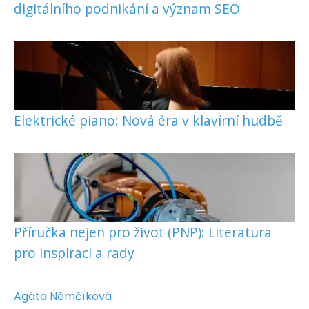
digitálního podnikání a význam SEO
Elektrické piano: Nová éra v klavírní hudbě
Příručka nejen pro život (PNP): Literatura
pro inspiraci a rady
Agáta Němčíková