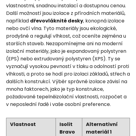
vlastnostmi, snadnou instalací a dostupnou cenou.
Další možností jsou izolace z přírodních materiálů,
například
dřevovláknité desky
, konopná izolace
nebo ovčí vlna. Tyto materiály jsou ekologické,
prodyšné a regulují vlhkost, což oceníte zejména u
starších staveb. Nezapomínejme ani na moderní
izolační materiály, jako je expandovaný polystyren
(EPS) nebo extrudovaný polystyren (XPS). Ty se
vyznačují vysokou pevností v tlaku a odolností proti
vlhkosti, a proto se hodí pro izolaci základů, střech a
dalších konstrukcí. Výběr správné izolace závisí na
mnoha faktorech, jako je typ konstrukce,
požadované tepelněizolační vlastnosti, rozpočet a
v neposlední řadě i vaše osobní preference.
Vlastnost
Isolit
Alternativní
Bravo
materiál 1