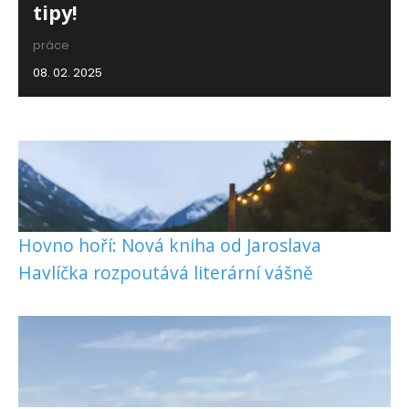
tipy!
práce
08. 02. 2025
Hovno hoří: Nová kniha od Jaroslava
Havlíčka rozpoutává literární vášně