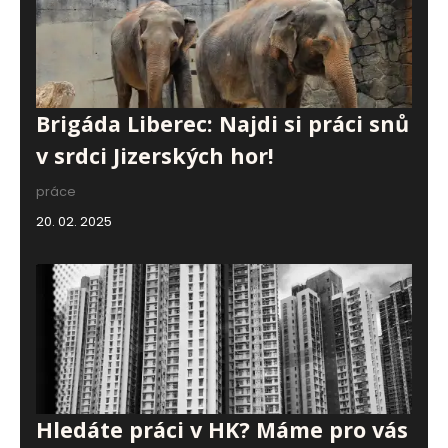
Brigáda Liberec: Najdi si práci snů
v srdci Jizerských hor!
práce
20. 02. 2025
Hledáte práci v HK? Máme pro vás