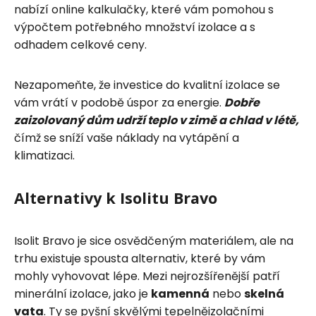
nabízí online kalkulačky, které vám pomohou s
výpočtem potřebného množství izolace a s
odhadem celkové ceny.
Nezapomeňte, že investice do kvalitní izolace se
vám vrátí v podobě úspor za energie.
Dobře
zaizolovaný dům udrží teplo v zimě a chlad v létě,
čímž se sníží vaše náklady na vytápění a
klimatizaci.
Alternativy k Isolitu Bravo
Isolit Bravo je sice osvědčeným materiálem, ale na
trhu existuje spousta alternativ, které by vám
mohly vyhovovat lépe. Mezi nejrozšířenější patří
minerální izolace, jako je
kamenná
nebo
skelná
vata
. Ty se pyšní skvělými tepelněizolačními