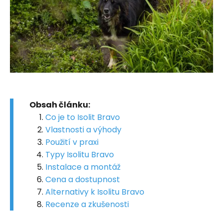
Obsah článku:
Co je to Isolit Bravo
Vlastnosti a výhody
Použití v praxi
Typy Isolitu Bravo
Instalace a montáž
Cena a dostupnost
Alternativy k Isolitu Bravo
Recenze a zkušenosti