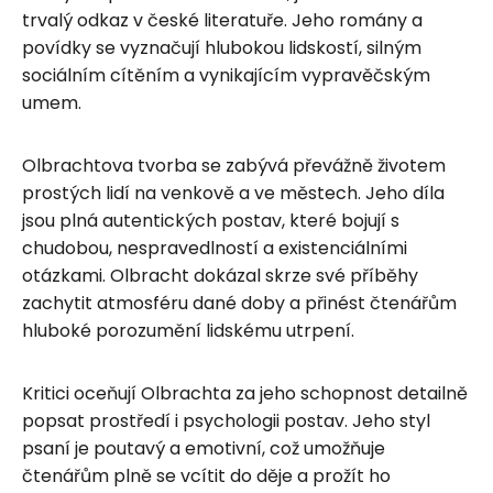
trvalý odkaz v české literatuře. Jeho romány a
povídky se vyznačují hlubokou lidskostí, silným
sociálním cítěním a vynikajícím vypravěčským
umem.
Olbrachtova tvorba se zabývá převážně životem
prostých lidí na venkově a ve městech. Jeho díla
jsou plná autentických postav, které bojují s
chudobou, nespravedlností a existenciálními
otázkami. Olbracht dokázal skrze své příběhy
zachytit atmosféru dané doby a přinést čtenářům
hluboké porozumění lidskému utrpení.
Kritici oceňují Olbrachta za jeho schopnost detailně
popsat prostředí i psychologii postav. Jeho styl
psaní je poutavý a emotivní, což umožňuje
čtenářům plně se vcítit do děje a prožít ho