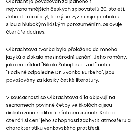
Olbracht je považován za jednoho z
nejvýznamnějších českých spisovatelů 20. století.
Jeho literární styl, který se vyznačuje poetickou
silou a hlubokým lidským porozuměním, oslovuje
čtenáře dodnes.
Olbrachtova tvorba byla přeložena do mnoha
jazyků a získala mezinárodní uznání. Jeho romány,
jako například "Nikola Šuhaj loupežník" nebo
"Podivné odpoledne Dr. Zvonka Burkeho", jsou
považovány za klasiky české literatury.
V současnosti se Olbrachtova díla objevují na
seznamech povinné četby ve školách a jsou
diskutována na literárních seminářích. Kritici i
čtenáři si cení jeho schopnosti zachytit atmosféru a
charakteristiku venkovského prostředí.