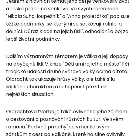
Jedním z hlavních témat jeho děl je venkovský život
a lidská práce na venkově. Ve svých románech
"Nikola Šuhaj loupežník" a "Anna proletářka" popisuje
těžké podmínky, se kterými se setkávají rolníci a
dělníci. Důraz klade na jejich úsilí, odhodlání a boj za
lepší životní podmínky.
Dalším významným tématem je válka a její dopady
na obyčejné lidi. V knize "Děti umírajícího města" líčí
tragické události druhé světové války očima dítěte.
Olbracht tak ukazuje hrůzy války, ale také sílu
lidského charakteru a schopnost přežít i v
nejtěžších situacích.
Olbrachtova tvorba je také ovlivněna jeho zájmem
o cestování a poznávání různých kultur. Ve svém
románu "Podivné příběhy" se vrací ke svým
zážitkům z cest po Balkáně, které ho silně ovlivnily.