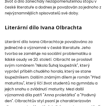
život a dílo zanechaly nezapomenutelnou stopu v
české literatuře a dodnes je považován za jednoho z
nejvýznamnějších spisovatelů své doby.
Literární dílo Ivana Olbrachta
Literární dílo Ivana Olbrachta je považováno za
jedinečné a významné v české literatuře. Jeho
tvorba se zaměřuje na sociální problematiku a
lidské osudy ve 20. století. Olbracht se proslavil
svým románem "Nikola Šuhaj loupežník", který
vypráví příběh chudého horala, který se stane
loupežníkem. Dalším známým dílem je román "Před
maturitou", který líčí život studentů na gymnáziu a
jejich snahu o zvládnutí maturity. Mezi další
významná díla patří "Anna proletářka" a "Podivný
den". Olbrachtův styl psaní je charakterizován