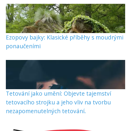
Ezopovy bajky: Klasické příběhy s moudrými
ponaučeními
Tetování jako umění: Objevte tajemství
tetovacího strojku a jeho vliv na tvorbu
nezapomenutelných tetování.