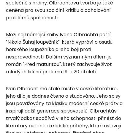
společně s hrdiny. Olbrachtova tvorba je také
ceněna pro svou sociální kritiku a odhalování
problémů společnosti.
Mezi nejznámější knihy Ivana Olbrachta patří
"Nikola Šuhaj loupežník", která vypráví o osudu
horského loupežníka a jeho boji proti
nespravedlnosti. Dalším významným dílem je
román "Před maturitou", který zachycuje život
mladých lidí na přelomu 19. a 20. století.
Ivan Olbracht má stálé místo v české literatuře,
jeho dílo je dodnes čteno a studováno. Jeho spisy
jsou považovány za klasiku moderní české prózy a
inspirují další generace spisovatelů. Olbrachtův
trvalý odkaz spočívá v jeho schopnosti přinést do
literatury autentické lidské příběhy, které oslovují