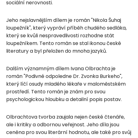
sociální nerovnosti.
Jeho nejslavnějším dílem je román "Nikola Šuhaj
loupežník", který vypráví příběh chudého sedláka,
který se kvůli nespravedlivosti rozhodne stát
loupežníkem. Tento román se stal ikonou české
literatury a byl přeložen do mnoha jazyků.
Dalším významným dílem Ivana Olbrachta je
román "Podivné odpoledne Dr. Zvonka Burkeho",
který líčí osudy mladého lékaře v maloměstském
prostředí. Tento román je znám pro svou
psychologickou hloubku a detailní popis postav.
Olbrachtova tvorba zaujala nejen české čtenáře,
ale i kritiky a odbornou veřejnost. Jeho díla jsou
ceněna pro svou literární hodnotu, ale také pro svůj