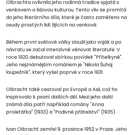
Olbrachta ovlivnila jeho rodinná tradice spjatá s
venkovem a lidovou kulturou. Tento vliv se promítá
do jeho literárního díla, které je často zaměřeno na
osudy prostých lidí žijících na venkově.
Během první světové války sloužil jako voják a po
návratu se začal intenzivně věnovat literatuře. V
roce 1920 debutoval sbírkou povídek "Přítelkyně".
Jeho nejznámějším románem je "Nikola Šuhaj
loupežník", který vyšel poprvé v roce 1931.
Olbracht také cestoval po Evropě a Asii, což ho
inspirovalo k psaní dalších děl. Mezi jeho další
známá díla patří například romány "Anna
proletářka" (1933) a "Podivné přátelství" (1935).
Ivan Olbracht zemřel 9. prosince 1952 v Praze. Jeho