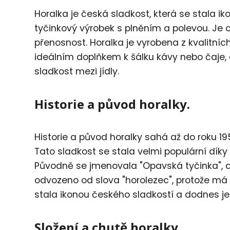
Horalka je česká sladkost, která se stala 
tyčinkový výrobek s plněním a polevou. Je 
přenosnost. Horalka je vyrobena z kvalitních
ideálním doplňkem k šálku kávy nebo čaje,
sladkost mezi jídly.
Historie a původ horalky.
Historie a původ horalky sahá až do roku 1
Tato sladkost se stala velmi populární dík
Původně se jmenovala "Opavská tyčinka", al
odvozeno od slova "horolezec", protože má b
stala ikonou českého sladkostí a dodnes je
Složení a chutě horalky.