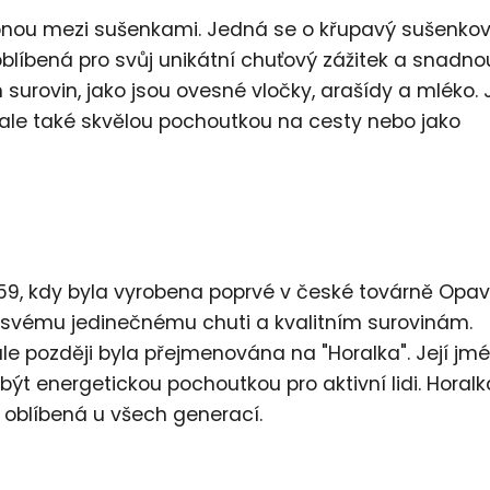
ikonou mezi sušenkami. Jedná se o křupavý sušenko
oblíbená pro svůj unikátní chuťový zážitek a snadno
 surovin, jako jsou ovesné vločky, arašídy a mléko. 
 ale také skvělou pochoutkou na cesty nebo jako
959, kdy byla vyrobena poprvé v české továrně Opav
y svému jedinečnému chuti a kvalitním surovinám.
e později byla přejmenována na "Horalka". Její jmé
ýt energetickou pochoutkou pro aktivní lidi. Horalk
 oblíbená u všech generací.