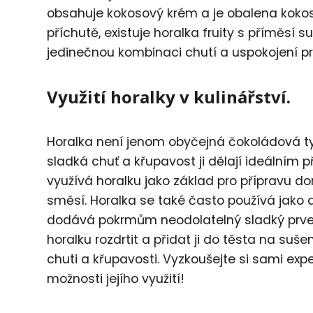
obsahuje kokosový krém a je obalena kokoso
příchutě, existuje horalka fruity s příměsí 
jedinečnou kombinaci chutí a uspokojení p
Využití horalky v kulinářství.
Horalka není jenom obyčejná čokoládová tyči
sladká chuť a křupavost ji dělají ideálním
využívá horalku jako základ pro přípravu 
směsí. Horalka se také často používá jako 
dodává pokrmům neodolatelný sladký prvek
horalku rozdrtit a přidat ji do těsta na suš
chuti a křupavosti. Vyzkoušejte si sami ex
možnosti jejího využití!