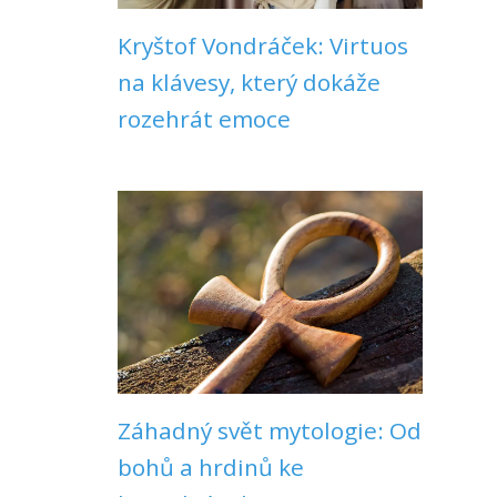
Kryštof Vondráček: Virtuos
na klávesy, který dokáže
rozehrát emoce
Záhadný svět mytologie: Od
bohů a hrdinů ke