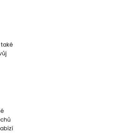
 také
vůj
né
echů
abízí