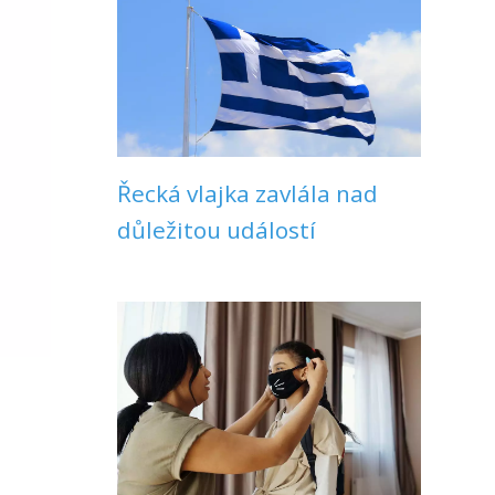
Řecká vlajka zavlála nad
důležitou událostí