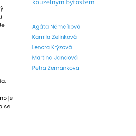
kouzelným bytostem
vý
u
Je
Agáta Němčíková
Kamila Zelinková
Lenora Krýzová
Martina Jandová
Petra Zemánková
ia.
no je
a se