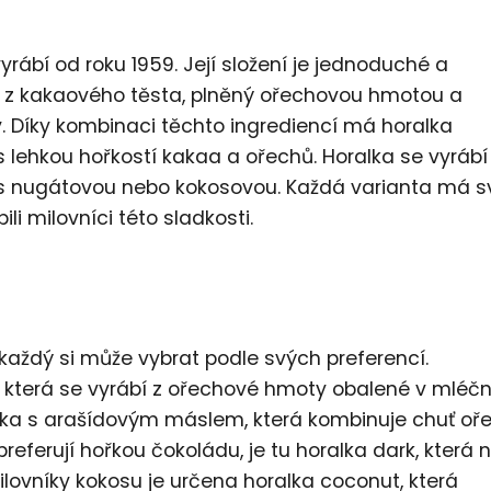
yrábí od roku 1959. Její složení je jednoduché a
us z kakaového těsta, plněný ořechovou hmotou a
 Díky kombinaci těchto ingrediencí má horalka
s lehkou hořkostí kakaa a ořechů. Horalka se vyrábí
d s nugátovou nebo kokosovou. Každá varianta má s
ili milovníci této sladkosti.
 každý si může vybrat podle svých preferencí.
m, která se vyrábí z ořechové hmoty obalené v mléč
ralka s arašídovým máslem, která kombinuje chuť oř
referují hořkou čokoládu, je tu horalka dark, která n
milovníky kokosu je určena horalka coconut, která