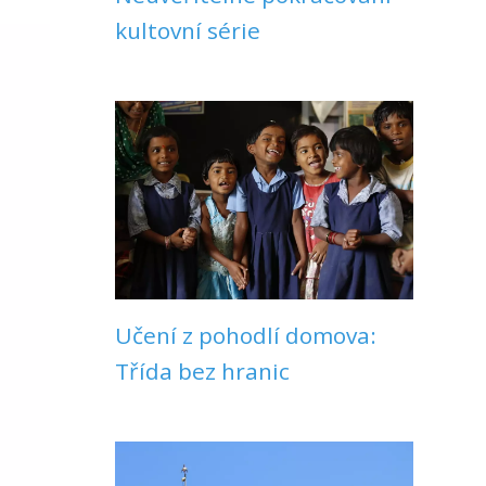
kultovní série
Učení z pohodlí domova:
Třída bez hranic