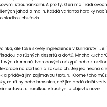
vými strouhankami. A pro ty, kteří mají rádi ovoc
sušených jahod a malin. Každá varianta horalky nabíz
ro sladkou chuťovku.
nka, ale také skvělý ingredience v kulinářství. Její
 přísadou do různých dezertů a dortů. Mnoho kuchař
dortových korpusů, tvarohových nákypů nebo zmrzlin
dekorace na dortech a zákuscích. Její jedinečná ch
 a přidává jim zajímavou texturu. Kromě toho můž
enky, muffiny nebo brownies, což jim dodá další vrst
perimentovat s horalkou v kuchyni a objevte nové