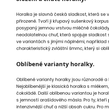
Horalka je slavná česká sladkost, která se v
přirozené. Tvoří ji křupavý sušenkový korp
posypaný jemnou vrstvou mléčné čokolády.
neodolatelnou chuť, která spojuje sladkost 
ve variantách s jinými náplněmi, napříkla
charakteristický zvláštní šmrnc, který si oblíb
Oblíbené varianty horalky.
Oblíbené varianty horalky jsou různorodé a
Nejoblíbenější je klasická horalka s mléke
čokoládě. Další oblíbenou variantou je ho
s jemností arašídového másla. Pro ty, kteří p
intenzivnější chuť a nižší obsah cukru. Pro 