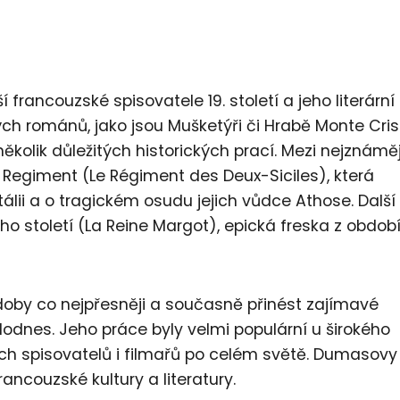
rancouzské spisovatele 19. století a jeho literární
ch románů, jako jsou Mušketýři či Hrabě Monte Cris
ěkolik důležitých historických prací. Mezi nejznáměj
 Regiment (Le Régiment des Deux-Siciles), která
lii a o tragickém osudu jejich vůdce Athose. Další
eho století (La Reine Margot), epická freska z obdob
oby co nejpřesněji a současně přinést zajímavé
 dodnes. Jeho práce byly velmi populární u širokého
ších spisovatelů i filmařů po celém světě. Dumasovy
ancouzské kultury a literatury.