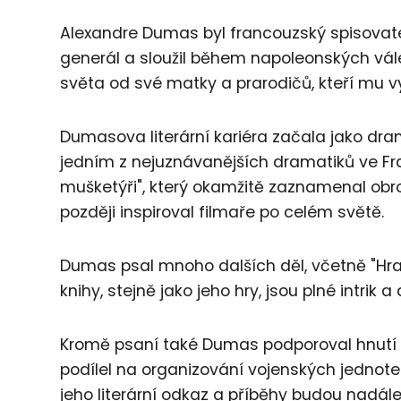
Alexandre Dumas byl francouzský spisovatel 
generál a sloužil během napoleonských vál
světa od své matky a prarodičů, kteří mu vy
Dumasova literární kariéra začala jako drama
jedním z nejuznávanějších dramatiků ve Fran
mušketýři", který okamžitě zaznamenal ob
později inspiroval filmaře po celém světě.
Dumas psal mnoho dalších děl, včetně "Hra
knihy, stejně jako jeho hry, jsou plné intrik a
Kromě psaní také Dumas podporoval hnutí 
podílel na organizování vojenských jednot
jeho literární odkaz a příběhy budou nadál