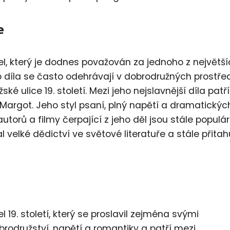
e
l, který je dodnes považován za jednoho z největší
eho díla se často odehrávají v dobrodružných prostře
ké ulice 19. století. Mezi jeho nejslavnější díla patří
 Margot. Jeho styl psaní, plný napětí a dramatickýc
utorů a filmy čerpající z jeho děl jsou stále populárn
velké dědictví ve světové literatuře a stále přitah
19. století, který se proslavil zejména svými
brodružství, napětí a romantiky a patří mezi