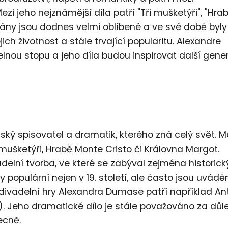
ezi jeho nejznámější díla patří "Tři mušketýři", "Hra
mány jsou dodnes velmi oblíbené a ve své době byly
ch životnost a stále trvající popularitu. Alexandre
lnou stopu a jeho díla budou inspirovat další gene
ký spisovatel a dramatik, kterého zná celý svět. M
 mušketýři, Hrabě Monte Cristo či Královna Margot.
delní tvorba, ve které se zabýval zejména historic
populární nejen v 19. století, ale často jsou uváděn
divadelní hry Alexandra Dumase patří například An
4). Jeho dramatické dílo je stále považováno za důl
ecně.