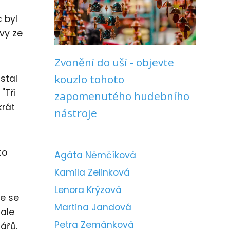
 byl
vy ze
Zvonění do uší - objevte
kouzlo tohoto
stal
"Tři
zapomenutého hudebního
krát
nástroje
to
Agáta Němčíková
Kamila Zelinková
Lenora Krýzová
e se
Martina Jandová
 ale
Petra Zemánková
ářů.