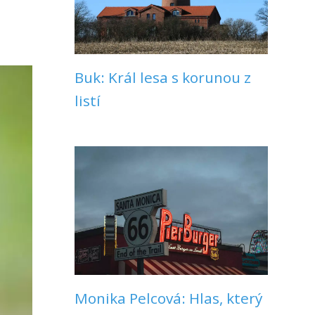
Buk: Král lesa s korunou z
listí
Monika Pelcová: Hlas, který