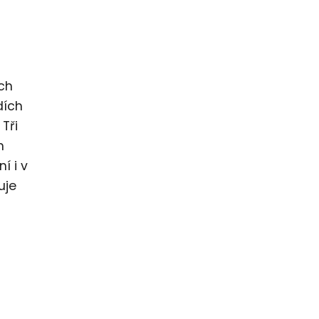
ch
dích
 Tři
h
í i v
uje