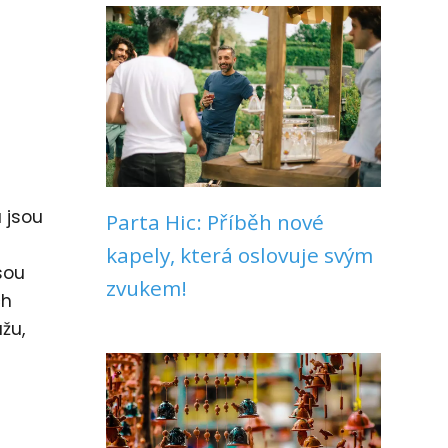
 jsou
Parta Hic: Příběh nové
kapely, která oslovuje svým
sou
zvukem!
ch
žu,