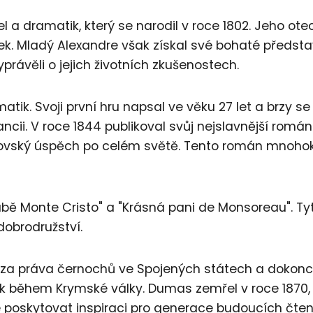
a dramatik, který se narodil v roce 1802. Jeho otec
ek. Mladý Alexandre však získal své bohaté předsta
právěli o jejich životních zkušenostech.
tik. Svoji první hru napsal ve věku 27 let a brzy se 
cii. V roce 1844 publikoval svůj nejslavnější román 
rovský úspěch po celém světě. Tento román mnoho
bě Monte Cristo" a "Krásná pani de Monsoreau". Ty
 dobrodružství.
za práva černochů ve Spojených státech a dokonc
ek během Krymské války. Dumas zemřel v roce 1870,
e poskytovat inspiraci pro generace budoucích čten