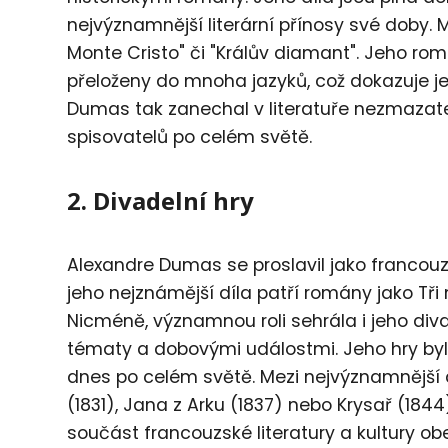
nejvýznamnější literární přínosy své doby. M
Monte Cristo" či "Králův diamant". Jeho ro
přeloženy do mnoha jazyků, což dokazuje jeji
Dumas tak zanechal v literatuře nezmazate
spisovatelů po celém světě.
2. Divadelní hry
Alexandre Dumas se proslavil jako francouzs
jeho nejznámější díla patří romány jako Tři
Nicméně, významnou roli sehrála i jeho diva
tématy a dobovými událostmi. Jeho hry byly 
dnes po celém světě. Mezi nejvýznamnější 
(1831), Jana z Arku (1837) nebo Krysař (184
součást francouzské literatury a kultury ob