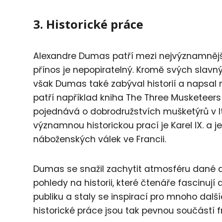
3. Historické práce
Alexandre Dumas patří mezi nejvýznamnější f
přínos je nepopiratelný. Kromě svých slavný
však Dumas také zabýval historií a napsal n
patří například kniha The Three Musketeers
pojednává o dobrodružstvích mušketýrů v Itá
významnou historickou prací je Karel IX. a j
náboženských válek ve Francii.
Dumas se snažil zachytit atmosféru dané d
pohledy na historii, které čtenáře fascinují
publiku a staly se inspirací pro mnoho dal
historické práce jsou tak pevnou součástí fr