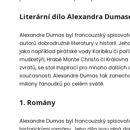
Literární dílo Alexandra Dumas
Alexandre Dumas byl francouzský spisovate
autorů dobrodružné literatury v historii. J
jako například pirátské vody Karibiku či pařížs
mušketýři, Hrabě Monte Christo či Královna
zvratů, se stal inspirací pro mnoho dalších a
současnosti. Alexandre Dumas tak zanechal 
miliony fanoušků po celém světě.
1. Romány
Alexandre Dumas byl francouzský spisovatel 
historickými romány. Jeho díla jsou plná do