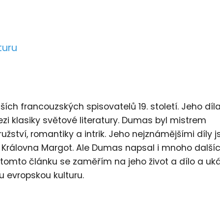
turu
ch francouzských spisovatelů 19. století. Jeho díla
i klasiky světové literatury. Dumas byl mistrem
žství, romantiky a intrik. Jeho nejznámějšími díly j
a Královna Margot. Ale Dumas napsal i mnoho další
V tomto článku se zaměřím na jeho život a dílo a uká
ou evropskou kulturu.