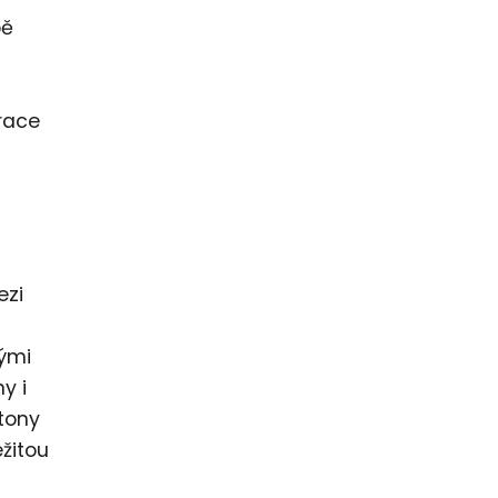
bě
race
ezi
kými
y i
tony
ežitou